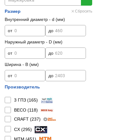
Размер
Сбросить
Внутренний диаметр - d (мм)
от
до
Наружный диаметр - D (мм)
от
до
Ширина - B (мм)
от
до
Производитель
3 ГПЗ (
165
)
BECO (
118
)
CRAFT (
237
)
CX (
295
)
MTM (
451
)