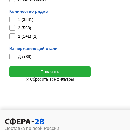
Количество рядов
1 (
3831
)
2 (
568
)
2 (1+1) (
2
)
Из нержавеющей стали
Да (
69
)
Доставка по всей России