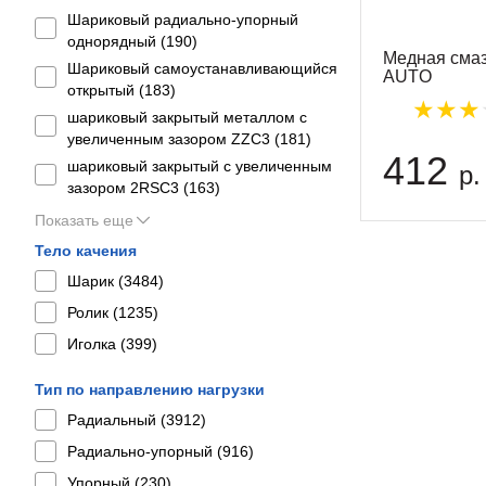
Шариковый радиально-упорный
однорядный (
190
)
Медная смаз
Шариковый самоустанавливающийся
AUTO
открытый (
183
)
шариковый закрытый металлом с
увеличенным зазором ZZC3 (
181
)
412
шариковый закрытый с увеличенным
р.
зазором 2RSС3 (
163
)
Показать еще
Тело качения
Шарик (
3484
)
Ролик (
1235
)
Иголка (
399
)
Тип по направлению нагрузки
Радиальный (
3912
)
Радиально-упорный (
916
)
Упорный (
230
)