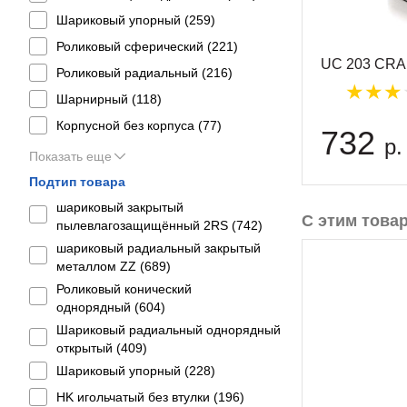
Шариковый упорный (
259
)
Роликовый сферический (
221
)
UC 203 CRA
Роликовый радиальный (
216
)
Шарнирный (
118
)
Корпусной без корпуса (
77
)
732
р.
Показать еще
Подтип товара
шариковый закрытый
С этим това
пылевлагозащищённый 2RS (
742
)
шариковый радиальный закрытый
металлом ZZ (
689
)
Роликовый конический
однорядный (
604
)
Шариковый радиальный однорядный
открытый (
409
)
Шариковый упорный (
228
)
HK игольчатый без втулки (
196
)