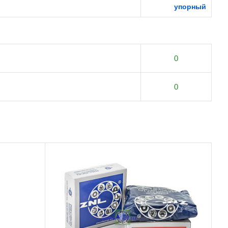
упорный
0
0