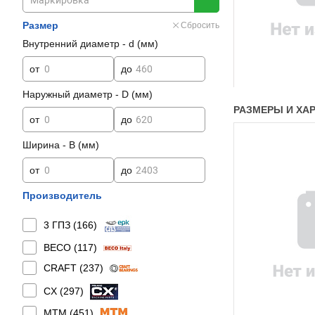
Размер
Сбросить
Внутренний диаметр - d (мм)
от
до
Наружный диаметр - D (мм)
РАЗМЕРЫ И ХАР
от
до
Ширина - B (мм)
от
до
Производитель
3 ГПЗ (
166
)
BECO (
117
)
CRAFT (
237
)
CX (
297
)
MTM (
451
)