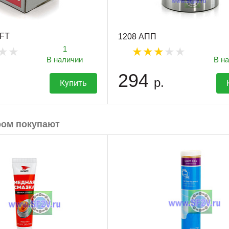
FT
1208 АПП
1
В наличии
В н
294
р.
Купить
ром покупают