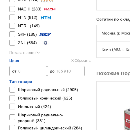
NACHI (
283
)
NTN (
812
)
Остатки по скл
NTRL (
149
)
Москва (г. Моск
SKF (
185
)
ZNL (
654
)
Клин (МО, г. К
Показать еще
Цена
Сбросить
от
до
Похожие По
Тип товара
Шариковый радиальный (
2905
)
Роликовый конический (
625
)
Игольчатый (
424
)
Шариковый радиально-
упорный (
331
)
Роликовый цилиндрический (
284
)