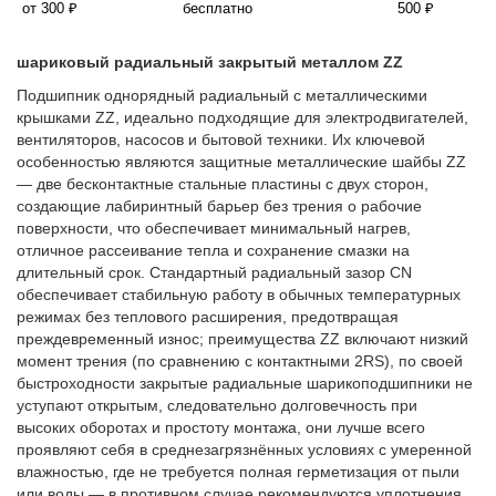
от 300 ₽
бесплатно
500 ₽
шариковый радиальный закрытый металлом ZZ
Подшипник однорядный радиальный с металлическими
крышками ZZ, идеально подходящие для электродвигателей,
вентиляторов, насосов и бытовой техники. Их ключевой
особенностью являются защитные металлические шайбы ZZ
— две бесконтактные стальные пластины с двух сторон,
создающие лабиринтный барьер без трения о рабочие
поверхности, что обеспечивает минимальный нагрев,
отличное рассеивание тепла и сохранение смазки на
длительный срок. Стандартный радиальный зазор CN
обеспечивает стабильную работу в обычных температурных
режимах без теплового расширения, предотвращая
преждевременный износ; преимущества ZZ включают низкий
момент трения (по сравнению с контактными 2RS), по своей
быстроходности закрытые радиальные шарикоподшипники не
уступают открытым, следовательно долговечность при
высоких оборотах и простоту монтажа, они лучше всего
проявляют себя в среднезагрязнённых условиях с умеренной
влажностью, где не требуется полная герметизация от пыли
или воды — в противном случае рекомендуются уплотнения