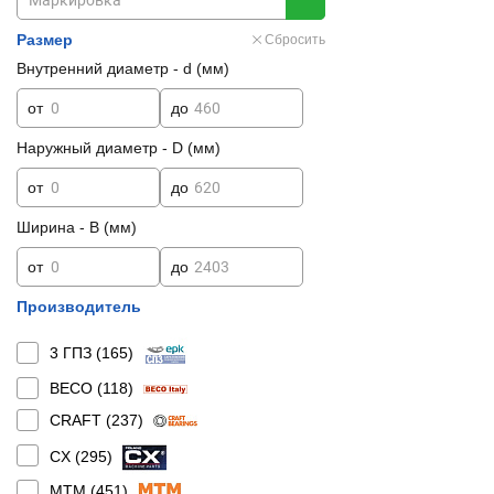
Размер
Сбросить
Внутренний диаметр - d (мм)
от
до
Наружный диаметр - D (мм)
от
до
Ширина - B (мм)
от
до
Производитель
3 ГПЗ (
165
)
BECO (
118
)
CRAFT (
237
)
CX (
295
)
MTM (
451
)