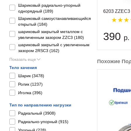
Шариковый радиально-упорный
6203 ZZEC3 
однорядный (
189
)
Шариковый самоустанавливающийся
открытый (
184
)
шариковый закрытый металлом с
390
р.
увеличенным зазором ZZC3 (
180
)
шариковый закрытый с увеличенным
зазором 2RSС3 (
162
)
Показать еще
Похожие По
Тело качения
Шарик (
3478
)
Ролик (
1237
)
Иголка (
396
)
Тип по направлению нагрузки
Радиальный (
3908
)
Радиально-упорный (
915
)
Упорный (
228
)