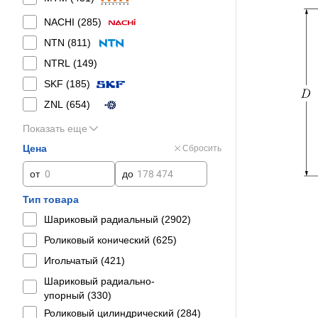
NACHI (
285
)
NTN (
811
)
NTRL (
149
)
SKF (
185
)
ZNL (
654
)
Показать еще
Цена
Сбросить
от
до
Тип товара
Шариковый радиальный (
2902
)
Роликовый конический (
625
)
Игольчатый (
421
)
Шариковый радиально-
упорный (
330
)
Роликовый цилиндрический (
284
)