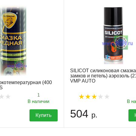
SILICOT силиконовая смазка
замков и петель) аэрозоль (2
VMP AUTO
котемпературная (400
S
1
В наличии
В н
504
р.
Купить