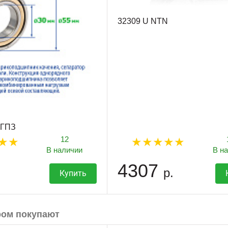
32309 U NTN
 ГПЗ
12
В наличии
В н
4307
р.
Купить
ром покупают