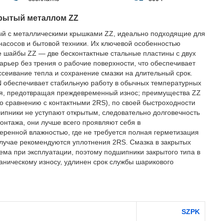
рытый металлом ZZ
й с металлическими крышками ZZ, идеально подходящие для
 насосов и бытовой техники. Их ключевой особенностью
 шайбы ZZ — две бесконтактные стальные пластины с двух
рьер без трения о рабочие поверхности, что обеспечивает
сеивание тепла и сохранение смазки на длительный срок.
 обеспечивает стабильную работу в обычных температурных
я, предотвращая преждевременный износ; преимущества ZZ
о сравнению с контактными 2RS), по своей быстроходности
пники не уступают открытым, следовательно долговечность
монтажа, они лучше всего проявляют себя в
еренной влажностью, где не требуется полная герметизация
лучае рекомендуются уплотнения 2RS. Смазка в закрытых
ема при эксплуатации, поэтому подшипники закрытого типа в
ническому износу, удлинен срок службы шарикового
SZPK