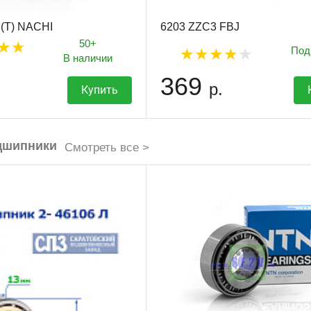
(T) NACHI
6203 ZZC3 FBJ
50+
Под
В наличии
369
р.
Купить
дшипники
Смотреть все >