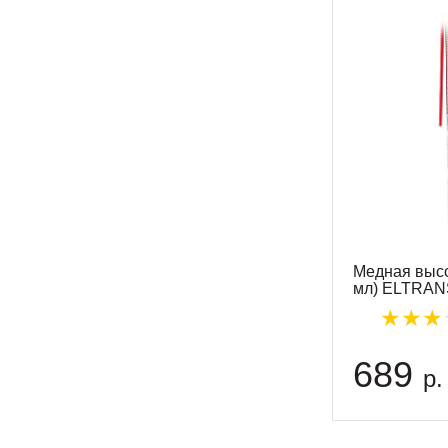
Медная высо
мл) ELTRAN
689
р.