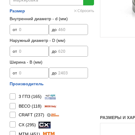
Размер
Сбросить
Внутренний диаметр - d (мм)
от
до
Наружный диаметр - D (мм)
от
до
Ширина - B (мм)
от
до
Производитель
3 ГПЗ (
165
)
BECO (
118
)
CRAFT (
237
)
РАЗМЕРЫ И ХАРА
CX (
295
)
MTM (
451
)