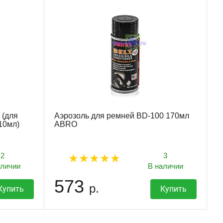
 (для
Аэрозоль для ремней BD-100 170мл
10мл)
ABRO
2
3
аличии
В наличии
573
р.
Купить
Купить