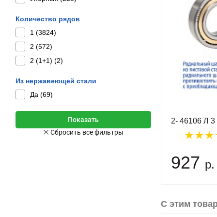
Количество рядов
1 (
3824
)
2 (
572
)
2 (1+1) (
2
)
Из нержавеющей стали
Да (
69
)
2- 46106 Л 3
927
р.
С этим това