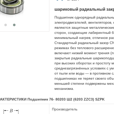
шариковый радиальный зак
Подшипник однорядный радиальны
электродвигателей, вентиляторов,
являются защитные металлические
сторон, создающие лабиринтный ба
минимальный нагрев, отличное рас
Стандартный радиальный зазор CN
режимах без теплового расширени
включают низкий момент трения (п
закрытые радиальные шарикоподши
при высоких оборотах и простоту 
среднезагрязнённых условиях с ум
от пыли или воды — в противном с
подшипниках не теряет своего объ
меньшей степени подвержены меха
механизма.
КТЕРИСТИКИ Подшипник 76- 80203 Ш2 (6203 ZZC3) SZPK
Производитель