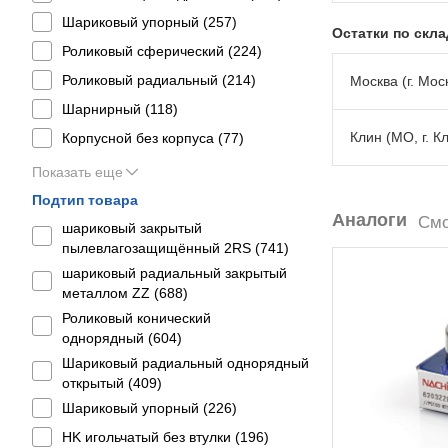
Шариковый упорный (
257
)
Остатки по скл
Роликовый сферический (
224
)
Роликовый радиальный (
214
)
Москва (г. Моск
Шарнирный (
118
)
Клин (МО, г. К
Корпусной без корпуса (
77
)
Показать еще
Подтип товара
Аналоги
Смо
шариковый закрытый
пылевлагозащищённый 2RS (
741
)
шариковый радиальный закрытый
металлом ZZ (
688
)
Роликовый конический
однорядный (
604
)
Шариковый радиальный однорядный
открытый (
409
)
Шариковый упорный (
226
)
HK игольчатый без втулки (
196
)