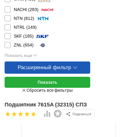
NACHI (
283
)
NTN (
812
)
NTRL (
149
)
SKF (
185
)
ZNL (
654
)
Показать еще
Расширенный фильтр
Подшипник 7615A (32315) СПЗ
Поделиться