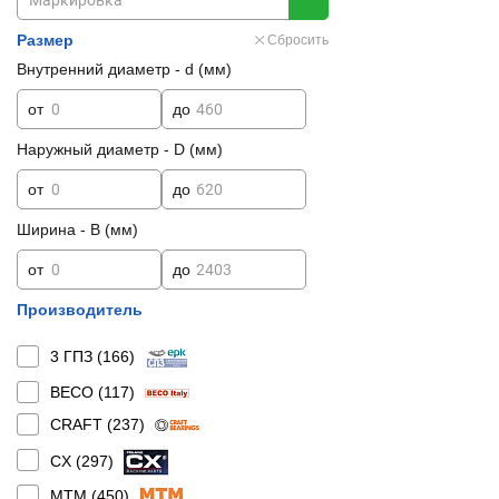
Размер
Сбросить
Внутренний диаметр - d (мм)
от
до
Наружный диаметр - D (мм)
от
до
Ширина - B (мм)
от
до
Производитель
3 ГПЗ (
166
)
BECO (
117
)
CRAFT (
237
)
CX (
297
)
MTM (
450
)