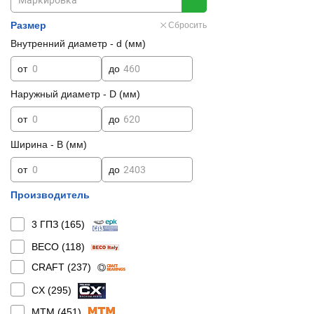
Размер
Сбросить
Внутренний диаметр - d (мм)
от
до
Наружный диаметр - D (мм)
от
до
Ширина - B (мм)
от
до
Производитель
3 ГПЗ (
165
)
BECO (
118
)
CRAFT (
237
)
CX (
295
)
MTM (
451
)