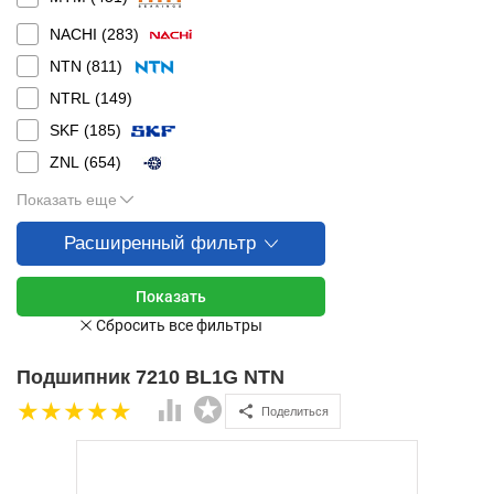
NACHI (
283
)
NTN (
811
)
NTRL (
149
)
SKF (
185
)
ZNL (
654
)
Показать еще
Расширенный фильтр
Подшипник 7210 BL1G NTN
Поделиться