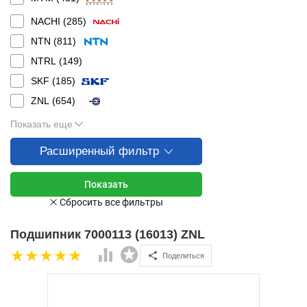
NACHI (
285
)
NTN (
811
)
NTRL (
149
)
SKF (
185
)
ZNL (
654
)
Показать еще
Расширенный фильтр
Подшипник 7000113 (16013) ZNL
Поделиться