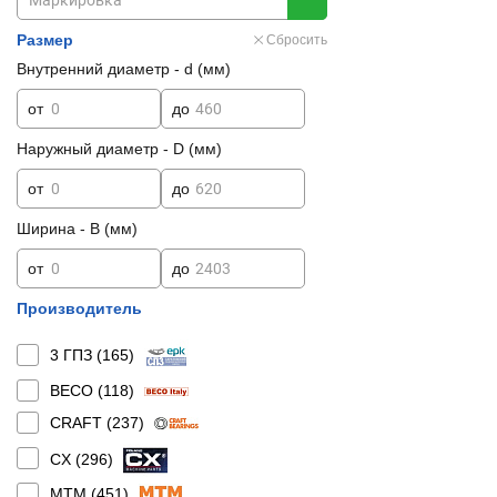
Размер
Сбросить
Внутренний диаметр - d (мм)
от
до
Наружный диаметр - D (мм)
от
до
Ширина - B (мм)
от
до
Производитель
3 ГПЗ (
165
)
BECO (
118
)
CRAFT (
237
)
CX (
296
)
MTM (
451
)