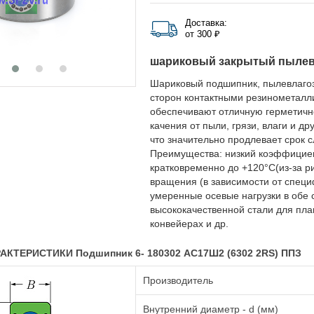
Доставка:
от 300 ₽
шариковый закрытый пыле
Шариковый подшипник, пылевлаго
сторон контактными резинометалл
обеспечивают отличную герметичн
качения от пыли, грязи, влаги и д
что значительно продлевает срок 
Преимущества: низкий коэффициент
кратковременно до +120°C(из-за р
вращения (в зависимости от специ
умеренные осевые нагрузки в обе 
высококачественной стали для плав
конвейерах и др.
КТЕРИСТИКИ Подшипник 6- 180302 АС17Ш2 (6302 2RS) ППЗ
Производитель
Внутренний диаметр - d (мм)