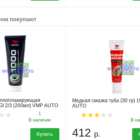
ром покупают
аллоплакирующая
Медная смазка туба (30 гр) 
I 2/3 (200мл) VMP AUTO
AUTO
1
В наличии
В н
412
р.
Купить