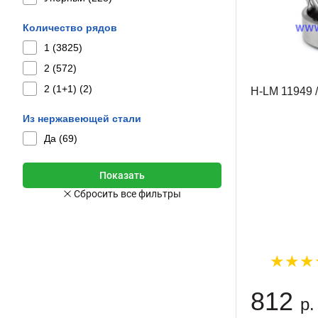
Количество рядов
1 (
3825
)
2 (
572
)
2 (1+1) (
2
)
H-LM 11949 
Из нержавеющей стали
Да (
69
)
812
р.