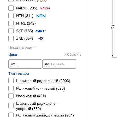
NACHI (
285
)
NTN (
811
)
NTRL (
149
)
SKF (
185
)
ZNL (
654
)
Показать еще
Цена
Сбросить
от
до
Тип товара
Шариковый радиальный (
2903
)
Роликовый конический (
625
)
Игольчатый (
421
)
Шариковый радиально-
упорный (
330
)
Роликовый цилиндрический (
284
)