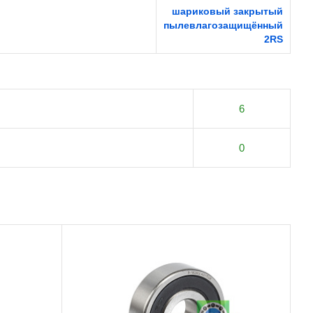
шариковый закрытый
пылевлагозащищённый
2RS
6
0