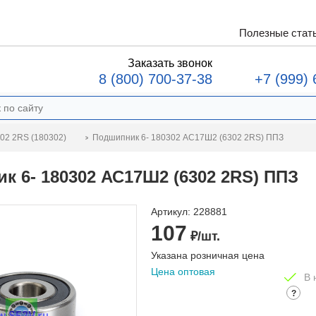
Полезные стат
Заказать звонок
8 (800) 700-37-38
+7 (999) 
Подшипник 6- 180302 АС17Ш2 (6302 2RS) ППЗ
02 2RS (180302)
к 6- 180302 АС17Ш2 (6302 2RS) ППЗ
Артикул:
228881
107
₽/шт.
Указана розничная цена
Цена оптовая
В 
?