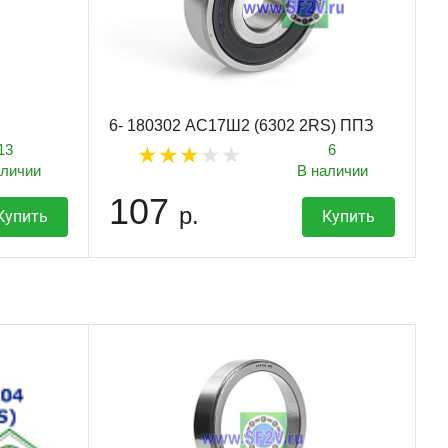
6- 180302 АС17Ш2 (6302 2RS) ППЗ
13
6
аличии
В наличии
107
р.
Купить
Купить