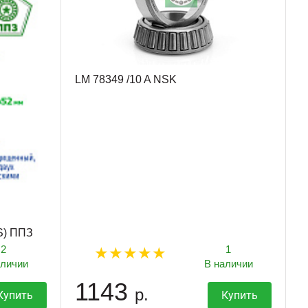
LM 78349 /10 A NSK
S) ППЗ
2
1
аличии
В наличии
1143
р.
Купить
Купить