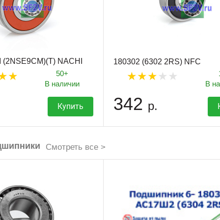
 (2NSE9CM)(T) NACHI
180302 (6302 2RS) NFC
50+
В наличии
В н
342
р.
Купить
дшипники
Смотреть все >