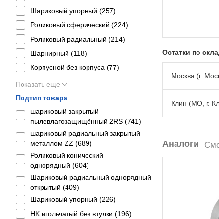
Шариковый упорный (
257
)
Роликовый сферический (
224
)
Роликовый радиальный (
214
)
Остатки по скл
Шарнирный (
118
)
Корпусной без корпуса (
77
)
Москва (г. Моск
Показать еще
Подтип товара
Клин (МО, г. К
шариковый закрытый
пылевлагозащищённый 2RS (
741
)
шариковый радиальный закрытый
Аналоги
металлом ZZ (
689
)
Смо
Роликовый конический
однорядный (
604
)
Шариковый радиальный однорядный
открытый (
409
)
Шариковый упорный (
226
)
HK игольчатый без втулки (
196
)