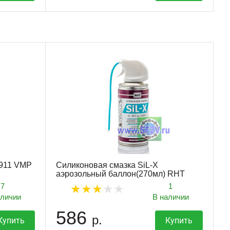
1911 VMP
Силиконовая смазка SiL-X
аэрозольный баллон(270мл) RHT
7
1
аличии
В наличии
586
р.
Купить
Купить