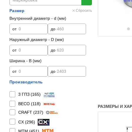
Размер
Сбросить
Внутренний диаметр - d (мм)
от
до
Наружный диаметр - D (мм)
от
до
Ширина - B (мм)
от
до
Производитель
3 ГПЗ (
165
)
BECO (
118
)
РАЗМЕРЫ И ХАРА
CRAFT (
237
)
CX (
296
)
MTM (
451
)