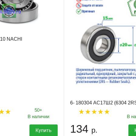
/10 NACHI
6- 180304 АС17Ш2 (6304 2R
50+
В наличии
В н
134
р.
Купить