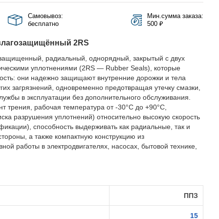
Самовывоз:
Мин.сумма заказа:
бесплатно
500 ₽
влагозащищённый 2RS
защищенный, радиальный, однорядный, закрытый с двух
ическими уплотнениями (2RS — Rubber Seals), которые
ость: они надежно защищают внутренние дорожки и тела
ругих загрязнений, одновременно предотвращая утечку смазки,
службы в эксплуатации без дополнительного обслуживания.
 трения, рабочая температура от -30°C до +90°C,
иска разрушения уплотнений) относительно высокую скорость
фикации), способность выдерживать как радиальные, так и
стороны, а также компактную конструкцию из
ной работы в электродвигателях, насосах, бытовой технике,
ППЗ
15