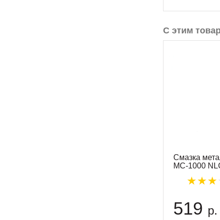
С этим това
Смазка мет
МС-1000 NLG
519
р.