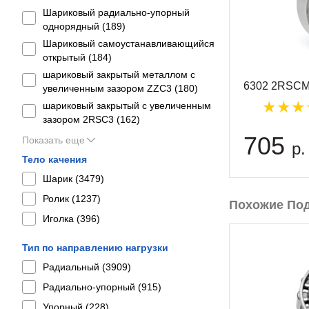
Шариковый радиально-упорный
однорядный (
189
)
Шариковый самоустанавливающийся
открытый (
184
)
шариковый закрытый металлом с
6302 2RSCM
увеличенным зазором ZZC3 (
180
)
шариковый закрытый с увеличенным
зазором 2RSС3 (
162
)
705
Показать еще
р.
Тело качения
Шарик (
3479
)
Ролик (
1237
)
Похожие По
Иголка (
396
)
Тип по направлению нагрузки
Радиальный (
3909
)
Радиально-упорный (
915
)
Упорный (
228
)