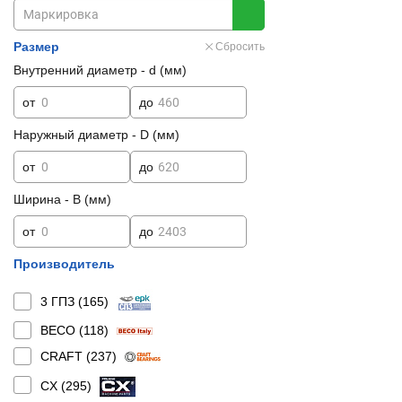
Размер
Сбросить
Внутренний диаметр - d (мм)
от
до
Наружный диаметр - D (мм)
от
до
Ширина - B (мм)
от
до
Производитель
3 ГПЗ (
165
)
BECO (
118
)
CRAFT (
237
)
CX (
295
)