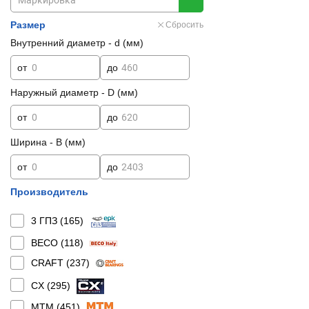
Размер
Сбросить
Внутренний диаметр - d (мм)
от
до
Наружный диаметр - D (мм)
от
до
Ширина - B (мм)
от
до
Производитель
3 ГПЗ (
165
)
BECO (
118
)
CRAFT (
237
)
CX (
295
)
MTM (
451
)