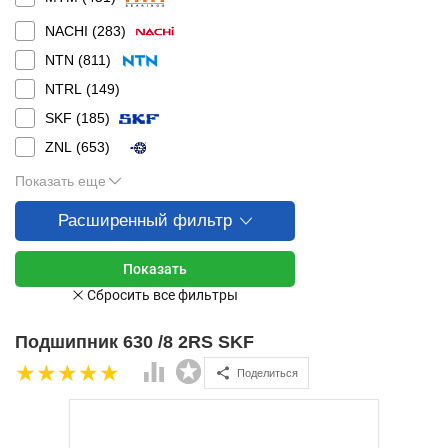
NACHI (
283
)
NTN (
811
)
NTRL (
149
)
SKF (
185
)
ZNL (
653
)
Показать еще
Расширенный фильтр
Подшипник 630 /8 2RS SKF
Поделиться