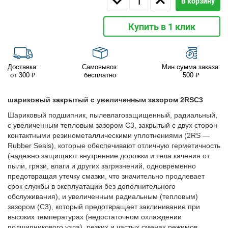
В корзину
Купить в 1 клик
Доставка:
Самовывоз:
Мин.сумма заказа:
от 300 ₽
бесплатно
500 ₽
шариковый закрытый с увеличенным зазором 2RSС3
Шариковый подшипник, пылевлагозащищенный, радиальный,
с увеличенным тепловым зазором C3, закрытый с двух сторон
контактными резинометаллическими уплотнениями (2RS —
Rubber Seals), которые обеспечивают отличную герметичность
(надежно защищают внутренние дорожки и тела качения от
пыли, грязи, влаги и других загрязнений, одновременно
предотвращая утечку смазки, что значительно продлевает
срок службы в эксплуатации без дополнительного
обслуживания), и увеличенным радиальным (тепловым)
зазором (C3), который предотвращает заклинивание при
высоких температурах (недостаточном охлаждении
подшипникового узла), резких и частых сменах режимов