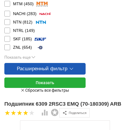
MTM (
450
)
NACHI (
283
)
NTN (
812
)
NTRL (
149
)
SKF (
185
)
ZNL (
654
)
Показать еще
Расширенный фильтр
Подшипник 6309 2RSC3 EMQ (70-180309) ARB
Поделиться