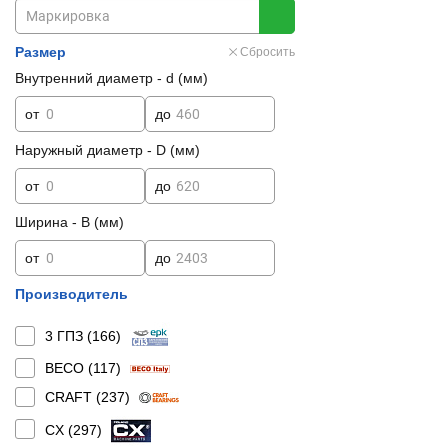
Размер
Сбросить
Внутренний диаметр - d (мм)
от
до
Наружный диаметр - D (мм)
от
до
Ширина - B (мм)
от
до
Производитель
3 ГПЗ (
166
)
BECO (
117
)
CRAFT (
237
)
CX (
297
)