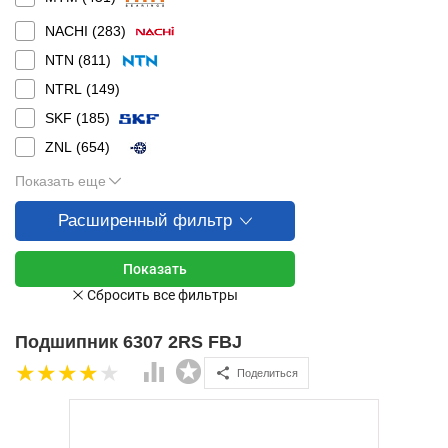
NACHI (
283
)
NTN (
811
)
NTRL (
149
)
SKF (
185
)
ZNL (
654
)
Показать еще
Расширенный фильтр
Подшипник 6307 2RS FBJ
Поделиться