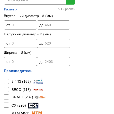
Размер
Сбросить
Внутренний диаметр - d (мм)
от
до
Наружный диаметр - D (мм)
от
до
Ширина - B (мм)
от
до
Производитель
3 ГПЗ (
165
)
BECO (
118
)
CRAFT (
237
)
CX (
295
)
MTM (
451
)