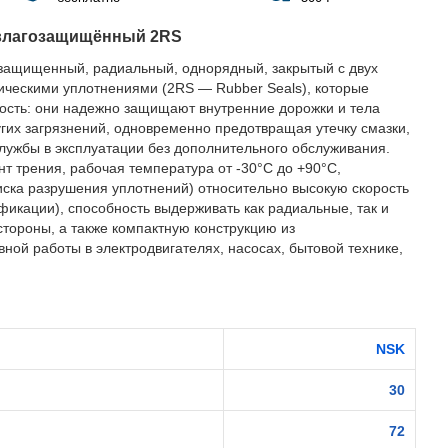
влагозащищённый 2RS
защищенный, радиальный, однорядный, закрытый с двух
ическими уплотнениями (2RS — Rubber Seals), которые
ость: они надежно защищают внутренние дорожки и тела
ругих загрязнений, одновременно предотвращая утечку смазки,
службы в эксплуатации без дополнительного обслуживания.
 трения, рабочая температура от -30°C до +90°C,
иска разрушения уплотнений) относительно высокую скорость
фикации), способность выдерживать как радиальные, так и
стороны, а также компактную конструкцию из
ной работы в электродвигателях, насосах, бытовой технике,
NSK
30
72