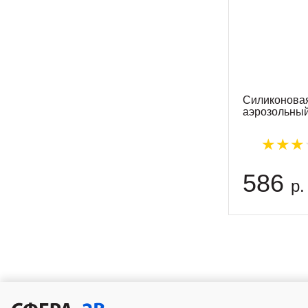
Силиконовая
аэрозольны
586
р.