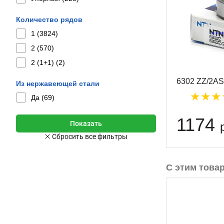
Количество рядов
1 (
3824
)
2 (
570
)
2 (1+1) (
2
)
6302 ZZ/2A
Из нержавеющей стали
Да (
69
)
1174
С этим това