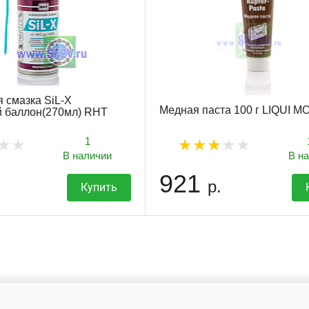
 смазка SiL-X
Медная паста 100 г LIQUI M
й баллон(270мл) RHT
1
В наличии
В н
921
р.
Купить