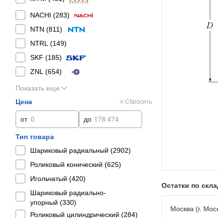
NACHI (
283
)
NTN (
811
)
NTRL (
149
)
SKF (
185
)
ZNL (
654
)
Показать еще
Цена
Сбросить
от
до
Тип товара
Шариковый радиальный (
2902
)
Роликовый конический (
625
)
Игольчатый (
420
)
Остатки по скл
Шариковый радиально-
упорный (
330
)
Москва (г. Моск
Роликовый цилиндрический (
284
)