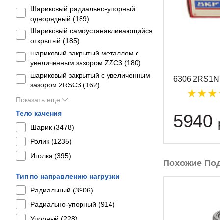
Шариковый радиально-упорный
однорядный (
189
)
Шариковый самоустанавливающийся
открытый (
185
)
шариковый закрытый металлом с
увеличенным зазором ZZC3 (
180
)
шариковый закрытый с увеличенным
6306 2RS1N
зазором 2RSС3 (
162
)
Показать еще
Тело качения
5940
Шарик (
3478
)
Ролик (
1235
)
Иголка (
395
)
Похожие По
Тип по направлению нагрузки
Радиальный (
3906
)
Радиально-упорный (
914
)
Упорный (
228
)