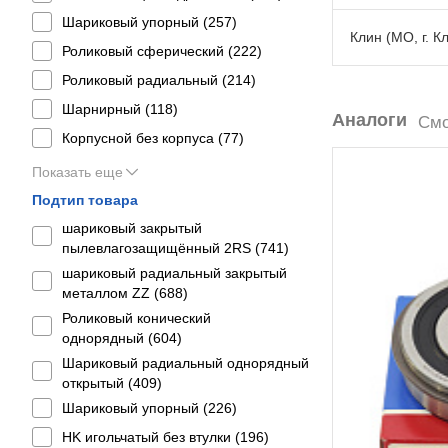
Шариковый упорный (
257
)
Клин (МО, г. К
Роликовый сферический (
222
)
Роликовый радиальный (
214
)
Шарнирный (
118
)
Аналоги
Смо
Корпусной без корпуса (
77
)
Показать еще
Подтип товара
шариковый закрытый
пылевлагозащищённый 2RS (
741
)
шариковый радиальный закрытый
металлом ZZ (
688
)
Роликовый конический
однорядный (
604
)
Шариковый радиальный однорядный
открытый (
409
)
Шариковый упорный (
226
)
HK игольчатый без втулки (
196
)