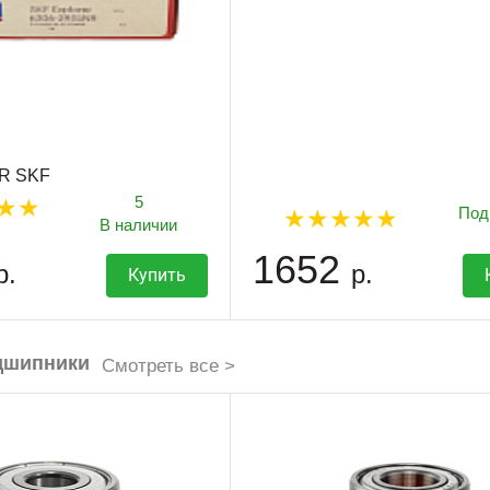
R SKF
5
Под
В наличии
1652
р.
р.
Купить
дшипники
Смотреть все >