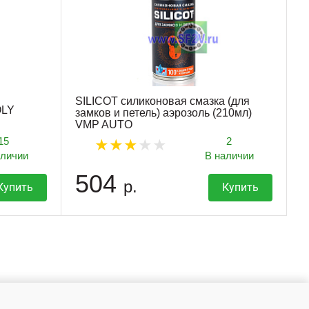
SILICOT силиконовая смазка (для
OLY
замков и петель) аэрозоль (210мл)
VMP AUTO
15
2
аличии
В наличии
504
р.
Купить
Купить