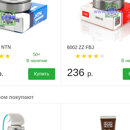
S NTN
6002 ZZ FBJ
50+
В наличии
В н
236
р.
р.
Купить
ром покупают