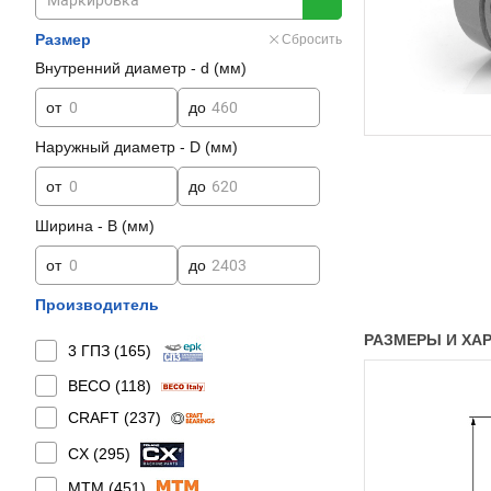
Размер
Сбросить
Внутренний диаметр - d (мм)
от
до
Наружный диаметр - D (мм)
от
до
Ширина - B (мм)
от
до
Производитель
РАЗМЕРЫ И ХАР
3 ГПЗ (
165
)
BECO (
118
)
CRAFT (
237
)
CX (
295
)
MTM (
451
)