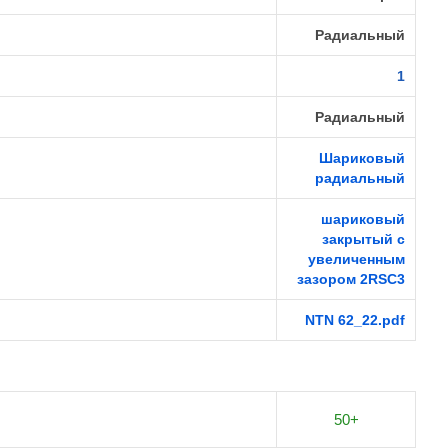
Радиальный
1
Радиальный
Шариковый
радиальный
шариковый
закрытый с
увеличенным
зазором 2RSС3
NTN 62_22.pdf
50+