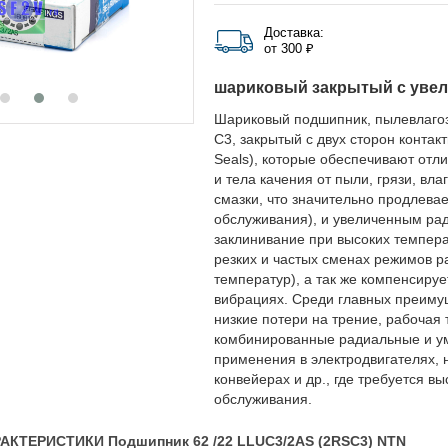
Доставка:
от 300 ₽
шариковый закрытый с уве
Шариковый подшипник, пылевлаго
C3, закрытый с двух сторон конт
Seals), которые обеспечивают от
и тела качения от пыли, грязи, вл
смазки, что значительно продлева
обслуживания), и увеличенным ра
заклинивание при высоких темпера
резких и частых сменах режимов р
температур), а так же компенсиру
вибрациях. Среди главных преимущ
низкие потери на трение, рабочая
комбинированные радиальные и ум
применения в электродвигателях, н
конвейерах и др., где требуется в
обслуживания.
КТЕРИСТИКИ Подшипник 62 /22 LLUC3/2AS (2RSC3) NTN