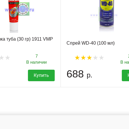
ка туба (30 гр) 1911 VMP
Спрей WD-40 (100 мл)
7
В наличии
В н
688
р.
Купить