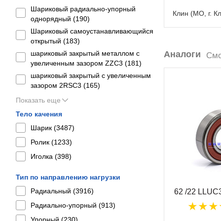
Шариковый радиально-упорный
Клин (МО, г. К
однорядный (
190
)
Шариковый самоустанавливающийся
открытый (
183
)
шариковый закрытый металлом с
Аналоги
Смо
увеличенным зазором ZZC3 (
181
)
шариковый закрытый с увеличенным
зазором 2RSС3 (
165
)
Показать еще
Тело качения
Шарик (
3487
)
Ролик (
1233
)
Иголка (
398
)
Тип по направлению нагрузки
Радиальный (
3916
)
62 /22 LLUC
Радиально-упорный (
913
)
Упорный (
230
)