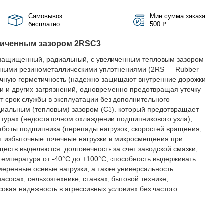
Самовывоз:
Мин.сумма заказа:
бесплатно
500 ₽
личенным зазором 2RSС3
защищенный, радиальный, с увеличенным тепловым зазором
актными резинометаллическими уплотнениями (2RS — Rubber
личную герметичность (надежно защищают внутренние дорожки
аги и других загрязнений, одновременно предотвращая утечку
ет срок службы в эксплуатации без дополнительного
диальным (тепловым) зазором (C3), который предотвращает
турах (недостаточном охлаждении подшипникового узла),
аботы подшипника (перепады нагрузок, скоростей вращения,
ет избыточные точечные нагрузки и микросмещения при
еств выделяются: долговечность за счет заводской смазки,
 температура от -40°C до +100°C, способность выдерживать
еренные осевые нагрузки, а также универсальность
асосах, сельхозтехнике, станках, бытовой технике,
ысокая надежность в агрессивных условиях без частого