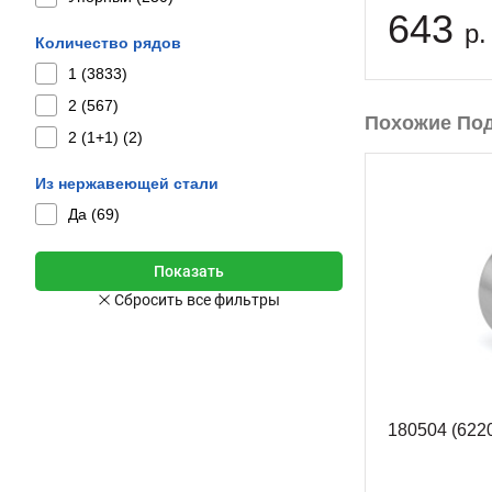
643
р.
Количество рядов
1 (
3833
)
2 (
567
)
Похожие По
2 (1+1) (
2
)
Из нержавеющей стали
Да (
69
)
180504 (622