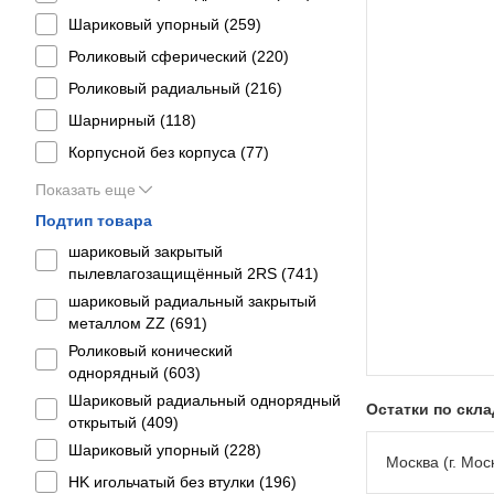
Шариковый упорный (
259
)
Роликовый сферический (
220
)
Роликовый радиальный (
216
)
Шарнирный (
118
)
Корпусной без корпуса (
77
)
Показать еще
Подтип товара
шариковый закрытый
пылевлагозащищённый 2RS (
741
)
шариковый радиальный закрытый
металлом ZZ (
691
)
Роликовый конический
однорядный (
603
)
Шариковый радиальный однорядный
Остатки по скл
открытый (
409
)
Шариковый упорный (
228
)
Москва (г. Моск
HK игольчатый без втулки (
196
)