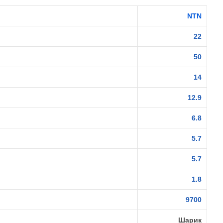
NTN
22
50
14
12.9
6.8
5.7
5.7
1.8
9700
Шарик