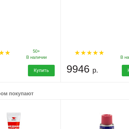
50+
В наличии
В н
9946
р.
Купить
ром покупают