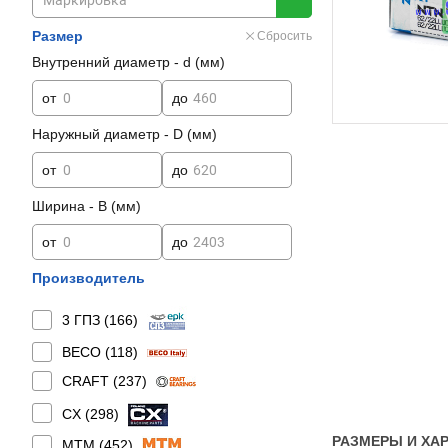
Размер
Сбросить
Внутренний диаметр - d (мм)
от
до
Наружный диаметр - D (мм)
от
до
Ширина - B (мм)
от
до
Производитель
3 ГПЗ (
166
)
BECO (
118
)
CRAFT (
237
)
CX (
298
)
РАЗМЕРЫ И ХАРА
MTM (
452
)