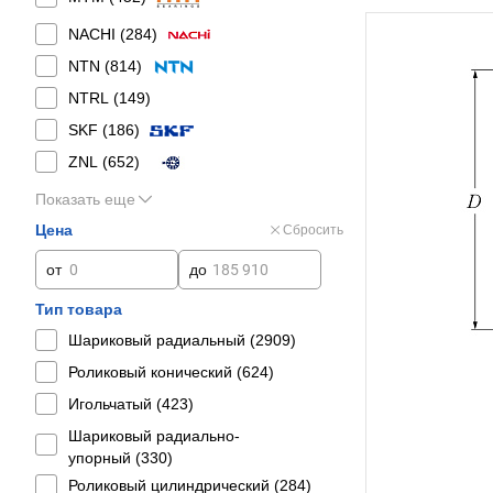
NACHI (
284
)
NTN (
814
)
NTRL (
149
)
SKF (
186
)
ZNL (
652
)
Показать еще
Цена
Сбросить
от
до
Тип товара
Шариковый радиальный (
2909
)
Роликовый конический (
624
)
Игольчатый (
423
)
Шариковый радиально-
упорный (
330
)
Роликовый цилиндрический (
284
)