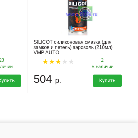
SILICOT силиконовая смазка (для
замков и петель) аэрозоль (210мл)
VMP AUTO
23
2
аличии
В наличии
504
р.
Купить
Купить