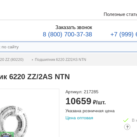
Полезные стат
Заказать звонок
8 (800) 700-37-38
+7 (999) 
Подшипник 6220 ZZ/2AS NTN
20 ZZ (80220)
к 6220 ZZ/2AS NTN
Артикул:
217285
10659
₽/шт.
Указана розничная цена
Цена оптовая
В 
?