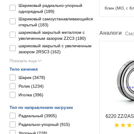
Шариковый радиально-упорный
Клин (МО, г. К
однорядный (
189
)
Шариковый самоустанавливающийся
открытый (
183
)
шариковый закрытый металлом с
Аналоги
Смо
увеличенным зазором ZZC3 (
180
)
шариковый закрытый с увеличенным
зазором 2RSС3 (
162
)
Показать еще
Тело качения
Шарик (
3478
)
Ролик (
1234
)
Иголка (
396
)
Тип по направлению нагрузки
Радиальный (
3905
)
6220 ZZ/2A
Радиально-упорный (
915
)
Упорный (
228
)