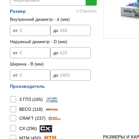
Размер
Сбросить
Внутренний диаметр - d (мм)
от
до
Наружный диаметр - D (мм)
от
до
Ширина - B (мм)
от
до
Производитель
3 ГПЗ (
165
)
BECO (
118
)
CRAFT (
237
)
CX (
296
)
РАЗМЕРЫ И ХАР
MTM (
450
)