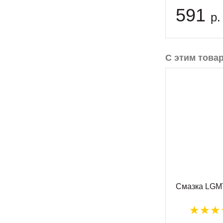
591
р.
С этим това
Смазка LGMT