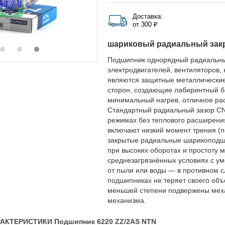
Доставка:
от 300 ₽
шариковый радиальный зак
Подшипник однорядный радиальны
электродвигателей, вентиляторов,
являются защитные металлические
сторон, создающие лабиринтный ба
минимальный нагрев, отличное рас
Стандартный радиальный зазор CN
режимах без теплового расширени
включают низкий момент трения (п
закрытые радиальные шарикоподши
при высоких оборотах и простоту 
среднезагрязнённых условиях с ум
от пыли или воды — в противном с
подшипниках не теряет своего объ
меньшей степени подвержены меха
механизма.
АКТЕРИСТИКИ Подшипник 6220 ZZ/2AS NTN