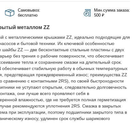
Самовывоз:
Мин.сумма заказа:
бесплатно
500 ₽
рытый металлом ZZ
й с металлическими крышками ZZ, идеально подходящие для
 насосов и бытовой техники. Их ключевой особенностью
 шайбы ZZ — две бесконтактные стальные пластины с двух
рьер без трения о рабочие поверхности, что обеспечивает
сеивание тепла и сохранение смазки на длительный срок.
 обеспечивает стабильную работу в обычных температурных
я, предотвращая преждевременный износ; преимущества ZZ
о сравнению с контактными 2RS), по своей быстроходности
пники не уступают открытым, следовательно долговечность
монтажа, они лучше всего проявляют себя в
еренной влажностью, где не требуется полная герметизация
лучае рекомендуются уплотнения 2RS. Смазка в закрытых
ема при эксплуатации, поэтому подшипники закрытого типа в
ническому износу, удлинен срок службы шарикового