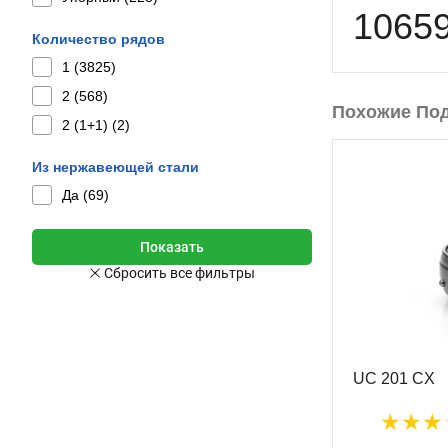
1065
Количество рядов
1 (
3825
)
2 (
568
)
Похожие По
2 (1+1) (
2
)
Из нержавеющей стали
Да (
69
)
UC 201 CX