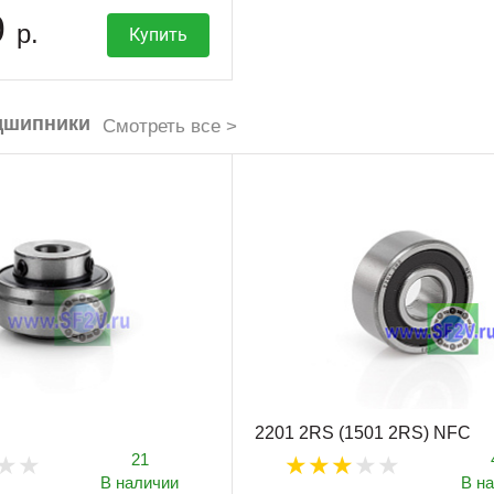
9
р.
Купить
дшипники
Смотреть все >
2201 2RS (1501 2RS) NFC
21
В наличии
В н