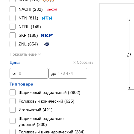
NACHI (
282
)
NTN (
811
)
NTRL (
149
)
SKF (
185
)
ZNL (
654
)
Показать еще
Цена
Сбросить
от
до
Тип товара
Шариковый радиальный (
2902
)
Роликовый конический (
625
)
Игольчатый (
421
)
Шариковый радиально-
упорный (
330
)
Роликовый цилиндрический (
284
)