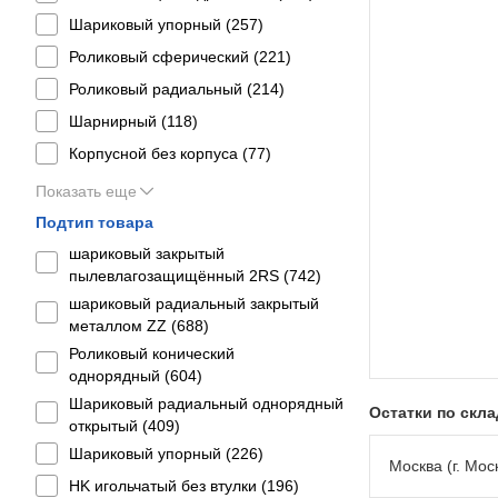
Шариковый упорный (
257
)
Роликовый сферический (
221
)
Роликовый радиальный (
214
)
Шарнирный (
118
)
Корпусной без корпуса (
77
)
Показать еще
Подтип товара
шариковый закрытый
пылевлагозащищённый 2RS (
742
)
шариковый радиальный закрытый
металлом ZZ (
688
)
Роликовый конический
однорядный (
604
)
Шариковый радиальный однорядный
Остатки по скл
открытый (
409
)
Шариковый упорный (
226
)
Москва (г. Моск
HK игольчатый без втулки (
196
)