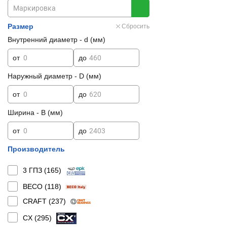
Размер
Сбросить
Внутренний диаметр - d (мм)
от
до
Наружный диаметр - D (мм)
от
до
Ширина - B (мм)
от
до
Производитель
3 ГПЗ (
165
)
BECO (
118
)
CRAFT (
237
)
CX (
295
)