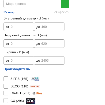
Размер
Сбросить
Внутренний диаметр - d (мм)
от
до
Наружный диаметр - D (мм)
от
до
Ширина - B (мм)
от
до
Производитель
3 ГПЗ (
165
)
BECO (
118
)
CRAFT (
237
)
CX (
295
)