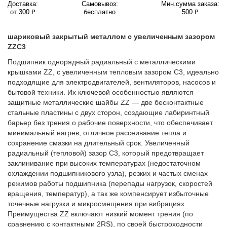
Доставка:
Самовывоз:
Мин.сумма заказа:
от 300 ₽
бесплатно
500 ₽
шариковый закрытый металлом с увеличенным зазором
ZZC3
Подшипник однорядный радиальный с металлическими
крышками ZZ, с увеличенным тепловым зазором C3, идеально
подходящие для электродвигателей, вентиляторов, насосов и
бытовой техники. Их ключевой особенностью являются
защитные металлические шайбы ZZ — две бесконтактные
стальные пластины с двух сторон, создающие лабиринтный
барьер без трения о рабочие поверхности, что обеспечивает
минимальный нагрев, отличное рассеивание тепла и
сохранение смазки на длительный срок. Увеличенный
радиальный (тепловой) зазор C3, который предотвращает
заклинивание при высоких температурах (недостаточном
охлаждении подшипникового узла), резких и частых сменах
режимов работы подшипника (перепады нагрузок, скоростей
вращения, температур), а так же компенсирует избыточные
точечные нагрузки и микросмещения при вибрациях.
Преимущества ZZ включают низкий момент трения (по
сравнению с контактными 2RS), по своей быстроходности