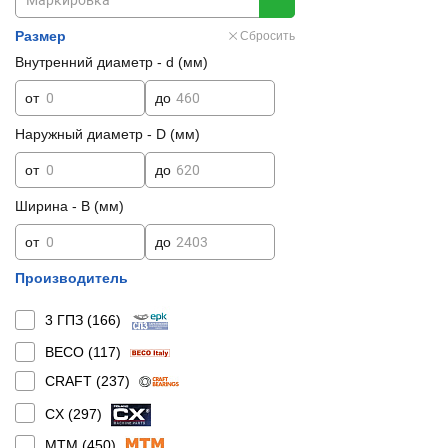
Размер
Сбросить
Внутренний диаметр - d (мм)
от
до
Наружный диаметр - D (мм)
от
до
Ширина - B (мм)
от
до
Производитель
3 ГПЗ (
166
)
BECO (
117
)
CRAFT (
237
)
CX (
297
)
MTM (
450
)