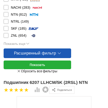
NACHI (
283
)
NTN (
812
)
NTRL (
149
)
SKF (
185
)
ZNL (
654
)
Показать еще
Расширенный фильтр
Подшипник 6207 LLHCM/5K (2RSL) NTN
Поделиться