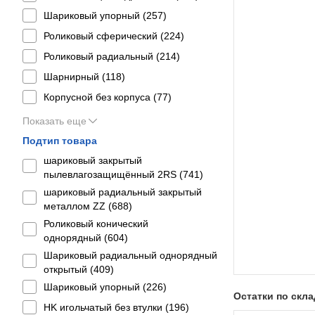
Шариковый упорный (
257
)
Роликовый сферический (
224
)
Роликовый радиальный (
214
)
Шарнирный (
118
)
Корпусной без корпуса (
77
)
Показать еще
Подтип товара
шариковый закрытый
пылевлагозащищённый 2RS (
741
)
шариковый радиальный закрытый
металлом ZZ (
688
)
Роликовый конический
однорядный (
604
)
Шариковый радиальный однорядный
открытый (
409
)
Шариковый упорный (
226
)
Остатки по скл
HK игольчатый без втулки (
196
)