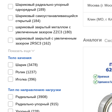
Шариковый радиально-упорный
Москва (г. Моск
однорядный (
189
)
Шариковый самоустанавливающийся
Клин (МО, г. К
открытый (
184
)
шариковый закрытый металлом с
увеличенным зазором ZZC3 (
180
)
шариковый закрытый с увеличенным
Аналоги
Смо
зазором 2RSС3 (
162
)
Показать еще
Тело качения
Шарик (
3478
)
Ролик (
1237
)
Иголка (
396
)
Тип по направлению нагрузки
Радиальный (
3908
)
Радиально-упорный (
915
)
Упорный (
228
)