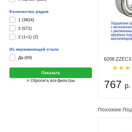
Количество рядов
1 (
3824
)
2 (
572
)
2 (1+1) (
2
)
Из нержавеющей стали
Да (
69
)
6206 ZZEC3 
767
р.
Похожие По