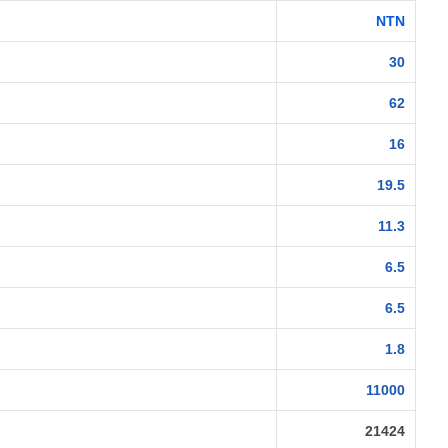
NTN
30
62
16
19.5
11.3
6.5
6.5
1.8
11000
21424