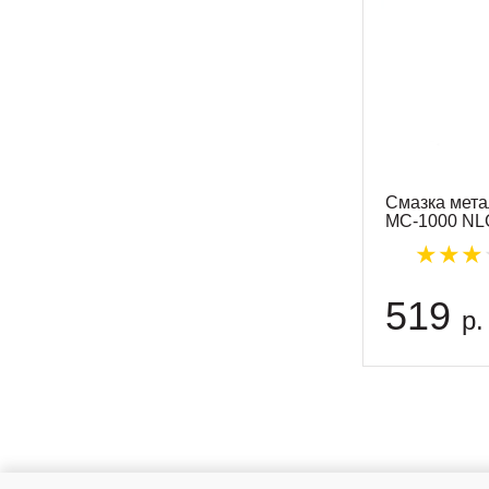
Смазка мет
МС-1000 NLG
519
р.