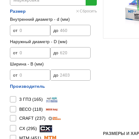
Размер
Сбросить
Внутренний диаметр - d (мм)
от
до
Наружный диаметр - D (мм)
от
до
Ширина - B (мм)
от
до
Производитель
3 ГПЗ (
165
)
BECO (
118
)
CRAFT (
237
)
CX (
295
)
РАЗМЕРЫ И ХАР
MTM (
451
)