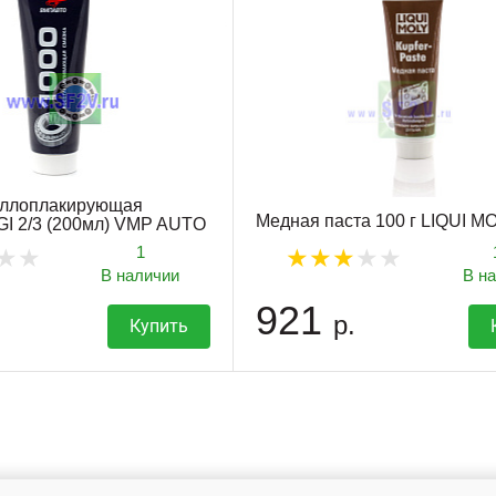
аллоплакирующая
Медная паста 100 г LIQUI M
I 2/3 (200мл) VMP AUTO
1
В наличии
В н
921
р.
Купить