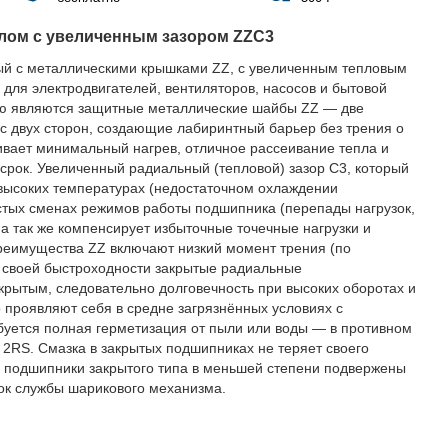
лом с увеличенным зазором ZZC3
й с металлическими крышками ZZ, с увеличенным тепловым
для электродвигателей, вентиляторов, насосов и бытовой
ью являются защитные металлические шайбы ZZ — две
с двух сторон, создающие лабиринтный барьер без трения о
ивает минимальный нагрев, отличное рассеивание тепла и
срок. Увеличенный радиальный (тепловой) зазор C3, который
высоких температурах (недостаточном охлаждении
астых сменах режимов работы подшипника (перепады нагрузок,
 а так же компенсирует избыточные точечные нагрузки и
еимущества ZZ включают низкий момент трения (по
о своей быстроходности закрытые радиальные
рытым, следовательно долговечность при высоких оборотах и
о проявляют себя в средне загрязнённых условиях с
буется полная герметизация от пыли или воды — в противном
2RS. Смазка в закрытых подшипниках не теряет своего
у подшипники закрытого типа в меньшей степени подвержены
ок службы шарикового механизма.