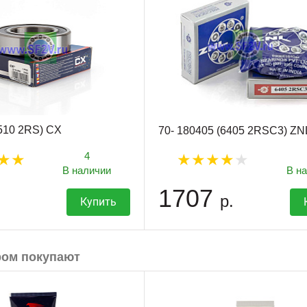
510 2RS) CX
70- 180405 (6405 2RSC3) ZN
4
В наличии
В н
1707
р.
Купить
ром покупают