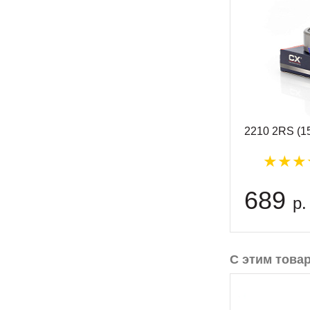
2210 2RS (1
689
р.
С этим това