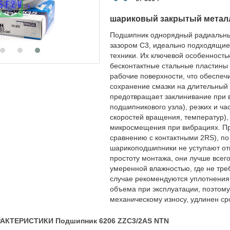
шариковый закрытый метал
Подшипник однорядный радиальны
зазором C3, идеально подходящие 
техники. Их ключевой особенност
бесконтактные стальные пластины 
рабочие поверхности, что обеспеч
сохранение смазки на длительный 
предотвращает заклинивание при 
подшипникового узла), резких и ч
скоростей вращения, температур),
микросмещения при вибрациях. Пр
сравнению с контактными 2RS), п
шарикоподшипники не уступают отк
простоту монтажа, они лучше всег
умеренной влажностью, где не тре
случае рекомендуются уплотнения 
объема при эксплуатации, поэтом
механическому износу, удлинен ср
АКТЕРИСТИКИ Подшипник 6206 ZZC3/2AS NTN