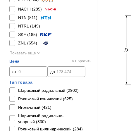
NACHI (
285
)
NTN (
811
)
NTRL (
149
)
SKF (
185
)
ZNL (
654
)
Показать еще
Цена
Сбросить
от
до
Тип товара
Шариковый радиальный (
2902
)
Роликовый конический (
625
)
Игольчатый (
421
)
Шариковый радиально-
упорный (
330
)
Роликовый цилиндрический (
284
)