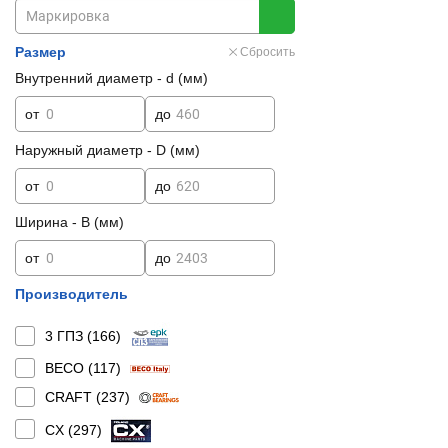
Размер
Сбросить
Внутренний диаметр - d (мм)
от
до
Наружный диаметр - D (мм)
от
до
Ширина - B (мм)
от
до
Производитель
3 ГПЗ (
166
)
BECO (
117
)
CRAFT (
237
)
CX (
297
)