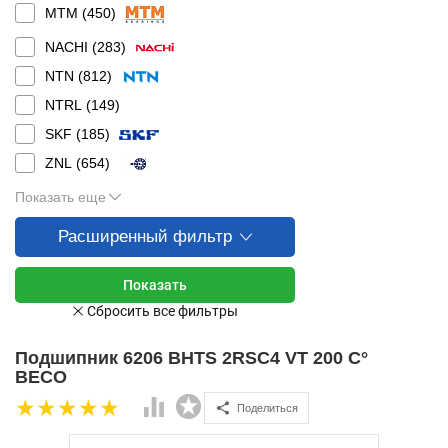
MTM (
450
)
NACHI (
283
)
NTN (
812
)
NTRL (
149
)
SKF (
185
)
ZNL (
654
)
Показать еще
Расширенный фильтр
Подшипник 6206 BHTS 2RSC4 VT 200 C°
BECO
Поделиться