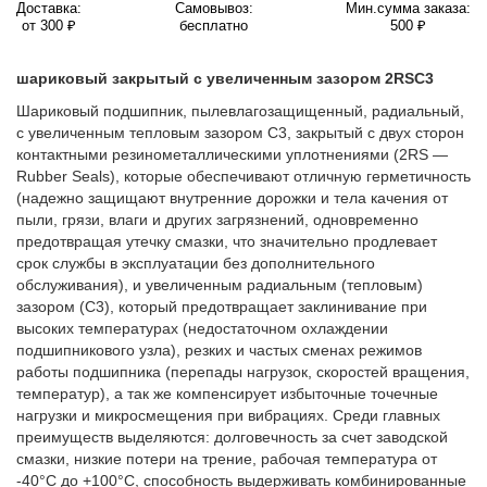
Доставка:
Самовывоз:
Мин.сумма заказа:
от 300 ₽
бесплатно
500 ₽
шариковый закрытый с увеличенным зазором 2RSС3
Шариковый подшипник, пылевлагозащищенный, радиальный,
с увеличенным тепловым зазором C3, закрытый с двух сторон
контактными резинометаллическими уплотнениями (2RS —
Rubber Seals), которые обеспечивают отличную герметичность
(надежно защищают внутренние дорожки и тела качения от
пыли, грязи, влаги и других загрязнений, одновременно
предотвращая утечку смазки, что значительно продлевает
срок службы в эксплуатации без дополнительного
обслуживания), и увеличенным радиальным (тепловым)
зазором (C3), который предотвращает заклинивание при
высоких температурах (недостаточном охлаждении
подшипникового узла), резких и частых сменах режимов
работы подшипника (перепады нагрузок, скоростей вращения,
температур), а так же компенсирует избыточные точечные
нагрузки и микросмещения при вибрациях. Среди главных
преимуществ выделяются: долговечность за счет заводской
смазки, низкие потери на трение, рабочая температура от
-40°C до +100°C, способность выдерживать комбинированные