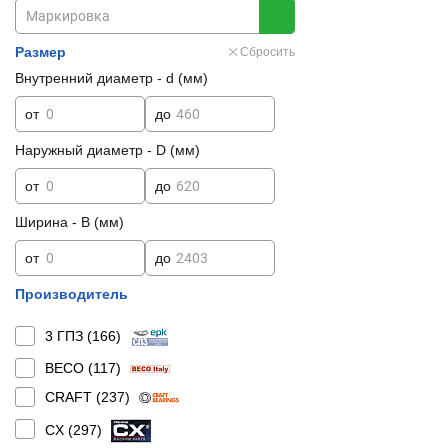
Размер
Сбросить
Внутренний диаметр - d (мм)
от
до
Наружный диаметр - D (мм)
от
до
Ширина - B (мм)
от
до
Производитель
3 ГПЗ (
166
)
BECO (
117
)
CRAFT (
237
)
CX (
297
)