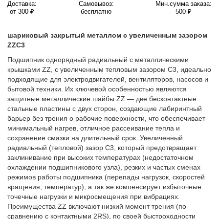
Доставка:
Самовывоз:
Мин.сумма заказа:
от 300 ₽
бесплатно
500 ₽
шариковый закрытый металлом с увеличенным зазором
ZZC3
Подшипник однорядный радиальный с металлическими
крышками ZZ, с увеличенным тепловым зазором C3, идеально
подходящие для электродвигателей, вентиляторов, насосов и
бытовой техники. Их ключевой особенностью являются
защитные металлические шайбы ZZ — две бесконтактные
стальные пластины с двух сторон, создающие лабиринтный
барьер без трения о рабочие поверхности, что обеспечивает
минимальный нагрев, отличное рассеивание тепла и
сохранение смазки на длительный срок. Увеличенный
радиальный (тепловой) зазор C3, который предотвращает
заклинивание при высоких температурах (недостаточном
охлаждении подшипникового узла), резких и частых сменах
режимов работы подшипника (перепады нагрузок, скоростей
вращения, температур), а так же компенсирует избыточные
точечные нагрузки и микросмещения при вибрациях.
Преимущества ZZ включают низкий момент трения (по
сравнению с контактными 2RS), по своей быстроходности