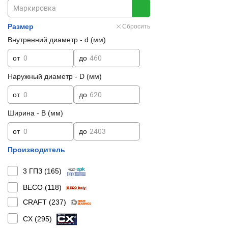
Размер
Сбросить
Внутренний диаметр - d (мм)
от
до
Наружный диаметр - D (мм)
от
до
Ширина - B (мм)
от
до
Производитель
3 ГПЗ (
165
)
BECO (
118
)
CRAFT (
237
)
CX (
295
)