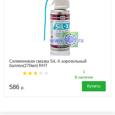
Силиконовая смазка SiL-X аэрозольный
баллон(270мл) RHT
1
В наличии
586
Купить
р.