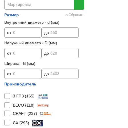
Размер
Сбросить
Внутренний диаметр - d (мм)
от
до
Наружный диаметр - D (мм)
от
до
Ширина - B (мм)
от
до
Производитель
3 ГПЗ (
165
)
BECO (
118
)
CRAFT (
237
)
CX (
295
)