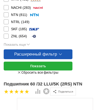
NACHI (
283
)
NTN (
811
)
NTRL (
149
)
SKF (
185
)
ZNL (
654
)
Показать еще
Расширенный фильтр
Подшипник 60 /32 LLU/5K (2RS) NTN
Поделиться