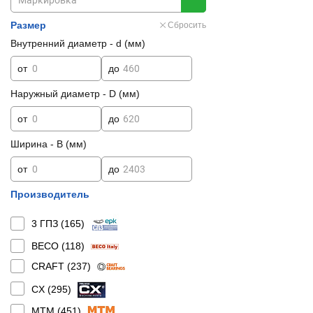
Размер
Сбросить
Внутренний диаметр - d (мм)
от
до
Наружный диаметр - D (мм)
от
до
Ширина - B (мм)
от
до
Производитель
3 ГПЗ (
165
)
BECO (
118
)
CRAFT (
237
)
CX (
295
)
MTM (
451
)