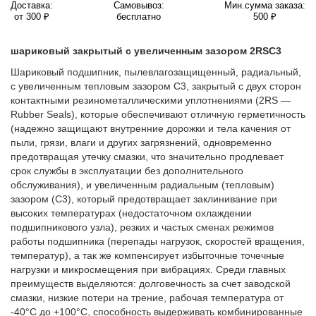
Доставка:
Самовывоз:
Мин.сумма заказа:
от 300 ₽
бесплатно
500 ₽
шариковый закрытый с увеличенным зазором 2RSС3
Шариковый подшипник, пылевлагозащищенный, радиальный,
с увеличенным тепловым зазором C3, закрытый с двух сторон
контактными резинометаллическими уплотнениями (2RS —
Rubber Seals), которые обеспечивают отличную герметичность
(надежно защищают внутренние дорожки и тела качения от
пыли, грязи, влаги и других загрязнений, одновременно
предотвращая утечку смазки, что значительно продлевает
срок службы в эксплуатации без дополнительного
обслуживания), и увеличенным радиальным (тепловым)
зазором (C3), который предотвращает заклинивание при
высоких температурах (недостаточном охлаждении
подшипникового узла), резких и частых сменах режимов
работы подшипника (перепады нагрузок, скоростей вращения,
температур), а так же компенсирует избыточные точечные
нагрузки и микросмещения при вибрациях. Среди главных
преимуществ выделяются: долговечность за счет заводской
смазки, низкие потери на трение, рабочая температура от
-40°C до +100°C, способность выдерживать комбинированные