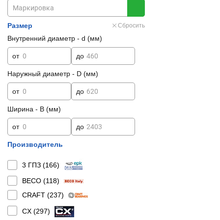
Размер
Сбросить
Внутренний диаметр - d (мм)
от
до
Наружный диаметр - D (мм)
от
до
Ширина - B (мм)
от
до
Производитель
3 ГПЗ (
166
)
BECO (
118
)
CRAFT (
237
)
CX (
297
)