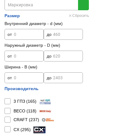
Размер
Сбросить
Внутренний диаметр - d (мм)
от
до
Наружный диаметр - D (мм)
от
до
Ширина - B (мм)
от
до
Производитель
3 ГПЗ (
165
)
BECO (
118
)
CRAFT (
237
)
CX (
295
)