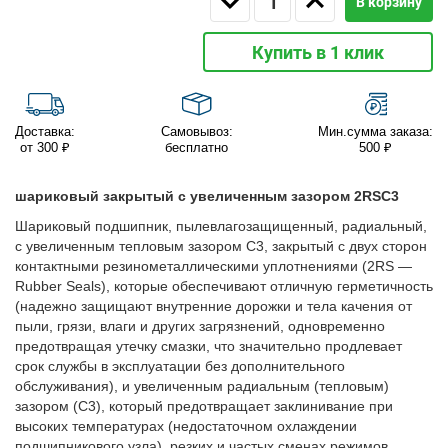
В корзину
Купить в 1 клик
Доставка:
Самовывоз:
Мин.сумма заказа:
от 300 ₽
бесплатно
500 ₽
шариковый закрытый с увеличенным зазором 2RSС3
Шариковый подшипник, пылевлагозащищенный, радиальный,
с увеличенным тепловым зазором C3, закрытый с двух сторон
контактными резинометаллическими уплотнениями (2RS —
Rubber Seals), которые обеспечивают отличную герметичность
(надежно защищают внутренние дорожки и тела качения от
пыли, грязи, влаги и других загрязнений, одновременно
предотвращая утечку смазки, что значительно продлевает
срок службы в эксплуатации без дополнительного
обслуживания), и увеличенным радиальным (тепловым)
зазором (C3), который предотвращает заклинивание при
высоких температурах (недостаточном охлаждении
подшипникового узла), резких и частых сменах режимов