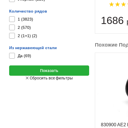
Количество рядов
1686
1 (
3823
)
2 (
570
)
2 (1+1) (
2
)
Похожие По
Из нержавеющей стали
Да (
69
)
830900 AE2