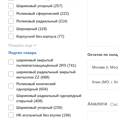
Шариковый упорный (
257
)
Роликовый сферический (
222
)
Роликовый радиальный (
214
)
Шарнирный (
118
)
Корпусной без корпуса (
77
)
Показать еще
Подтип товара
Остатки по скл
шариковый закрытый
пылевлагозащищённый 2RS (
741
)
Москва (г. Моск
шариковый радиальный закрытый
металлом ZZ (
688
)
Клин (МО, г. К
Роликовый конический
однорядный (
604
)
Шариковый радиальный однорядный
открытый (
408
)
Аналоги
Смо
Шариковый упорный (
226
)
HK игольчатый без втулки (
196
)