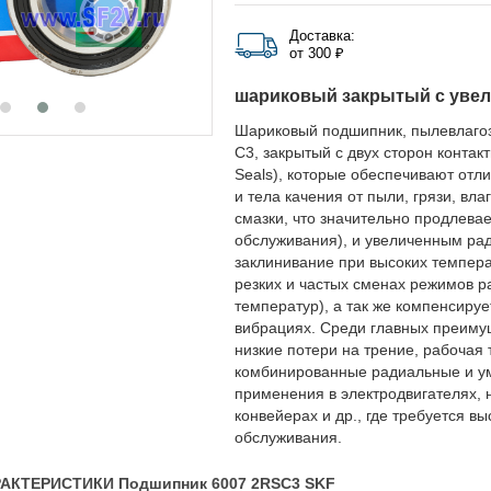
Доставка:
от 300 ₽
шариковый закрытый с уве
Шариковый подшипник, пылевлаго
C3, закрытый с двух сторон конт
Seals), которые обеспечивают от
и тела качения от пыли, грязи, вл
смазки, что значительно продлева
обслуживания), и увеличенным ра
заклинивание при высоких темпера
резких и частых сменах режимов р
температур), а так же компенсиру
вибрациях. Среди главных преимущ
низкие потери на трение, рабочая
комбинированные радиальные и ум
применения в электродвигателях, н
конвейерах и др., где требуется в
обслуживания.
АКТЕРИСТИКИ Подшипник 6007 2RSC3 SKF