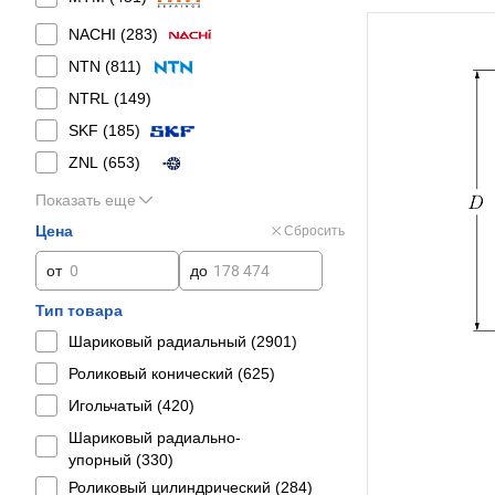
NACHI (
283
)
NTN (
811
)
NTRL (
149
)
SKF (
185
)
ZNL (
653
)
Показать еще
Цена
Сбросить
от
до
Тип товара
Шариковый радиальный (
2901
)
Роликовый конический (
625
)
Игольчатый (
420
)
Шариковый радиально-
упорный (
330
)
Роликовый цилиндрический (
284
)