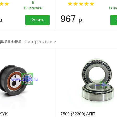
5
В наличии
В н
967
р.
р.
Купить
дшипники
Смотреть все >
 KYK
7509 (32209) АПП