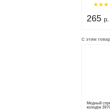
265
р.
С этим това
Медный спр
колодок 397