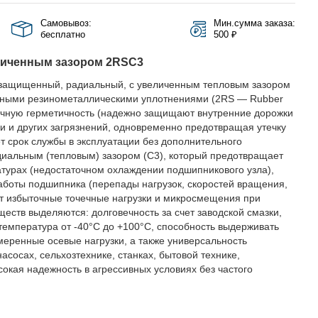
Самовывоз:
Мин.сумма заказа:
бесплатно
500 ₽
личенным зазором 2RSС3
защищенный, радиальный, с увеличенным тепловым зазором
актными резинометаллическими уплотнениями (2RS — Rubber
личную герметичность (надежно защищают внутренние дорожки
аги и других загрязнений, одновременно предотвращая утечку
ет срок службы в эксплуатации без дополнительного
диальным (тепловым) зазором (C3), который предотвращает
турах (недостаточном охлаждении подшипникового узла),
аботы подшипника (перепады нагрузок, скоростей вращения,
ет избыточные точечные нагрузки и микросмещения при
еств выделяются: долговечность за счет заводской смазки,
 температура от -40°C до +100°C, способность выдерживать
еренные осевые нагрузки, а также универсальность
асосах, сельхозтехнике, станках, бытовой технике,
ысокая надежность в агрессивных условиях без частого