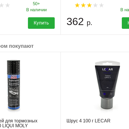
50+
В наличии
В н
362
р.
Купить
ром покупают
ей для тормозных
Шрус 4 100 г LECAR
0 LIQUI MOLY