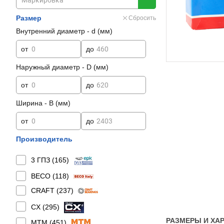
Размер
Сбросить
Внутренний диаметр - d (мм)
от
до
Наружный диаметр - D (мм)
от
до
Ширина - B (мм)
от
до
Производитель
3 ГПЗ (
165
)
BECO (
118
)
CRAFT (
237
)
CX (
295
)
РАЗМЕРЫ И ХАР
MTM (
451
)