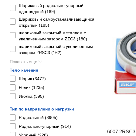
Шариковый радиально-упорный
однорядный (
189
)
Шариковый самоустанавливающийся
открытый (
185
)
шариковый закрытый металлом с
увеличенным зазором ZZC3 (
180
)
шариковый закрытый с увеличенным
зазором 2RSС3 (
162
)
Показать еще
Тело качения
Шарик (
3477
)
Ролик (
1235
)
Иголка (
395
)
Тип по направлению нагрузки
Радиальный (
3905
)
Радиально-упорный (
914
)
6007 2RSC3
Упорный (
228
)