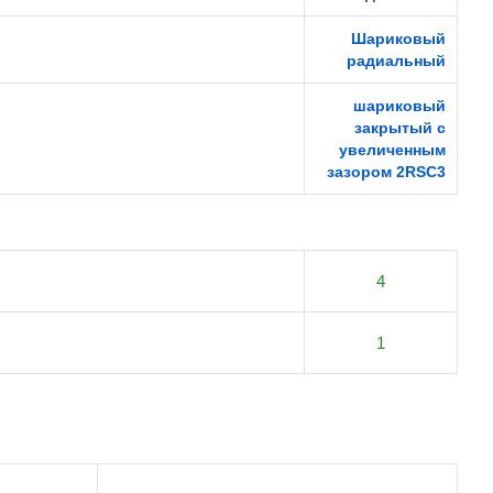
Шариковый
радиальный
шариковый
закрытый с
увеличенным
зазором 2RSС3
4
1