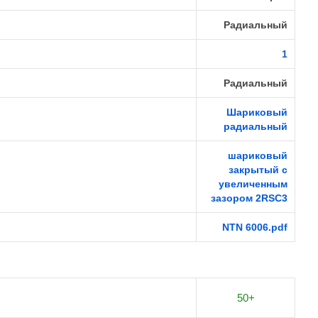
Радиальный
1
Радиальный
Шариковый
радиальный
шариковый
закрытый с
увеличенным
зазором 2RSС3
NTN 6006.pdf
50+