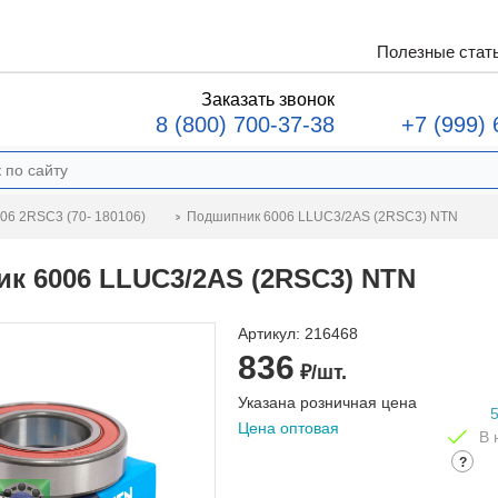
Полезные стат
Заказать звонок
8 (800) 700-37-38
+7 (999) 
Подшипник 6006 LLUC3/2AS (2RSC3) NTN
06 2RSC3 (70- 180106)
к 6006 LLUC3/2AS (2RSC3) NTN
Артикул:
216468
836
₽/шт.
Указана розничная цена
Цена оптовая
В 
?