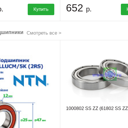
652
р.
р.
Купить
дшипники
Смотреть все >
1000802 SS ZZ (61802 SS Z