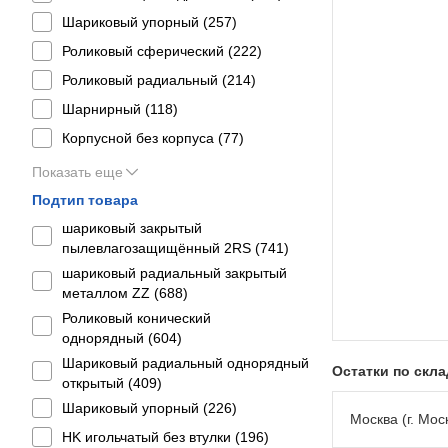
Шариковый упорный (
257
)
Роликовый сферический (
222
)
Роликовый радиальный (
214
)
Шарнирный (
118
)
Корпусной без корпуса (
77
)
Показать еще
Подтип товара
шариковый закрытый
пылевлагозащищённый 2RS (
741
)
шариковый радиальный закрытый
металлом ZZ (
688
)
Роликовый конический
однорядный (
604
)
Шариковый радиальный однорядный
Остатки по скл
открытый (
409
)
Шариковый упорный (
226
)
Москва (г. Моск
HK игольчатый без втулки (
196
)