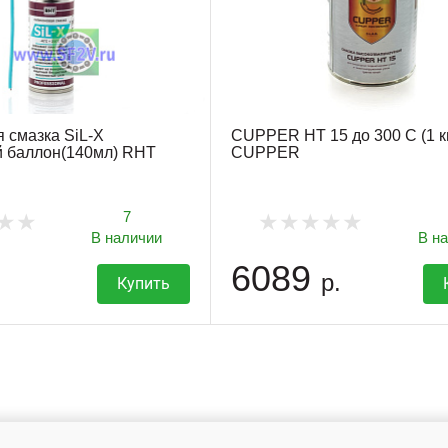
 смазка SiL-X
CUPPER HT 15 до 300 С (1 к
й баллон(140мл) RHT
CUPPER
7
В наличии
В н
6089
р.
Купить