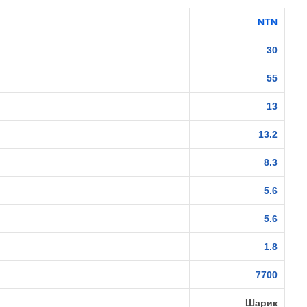
NTN
30
55
13
13.2
8.3
5.6
5.6
1.8
7700
Шарик