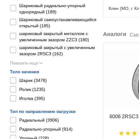
Шариковый радиально-упорный
Клин (МО, г. К
однорядный (
189
)
Шариковый самоустанавливающийся
открытый (
185
)
шариковый закрытый металлом с
Аналоги
Смо
увеличенным зазором ZZC3 (
180
)
шариковый закрытый с увеличенным
зазором 2RSС3 (
162
)
Показать еще
Тело качения
Шарик (
3478
)
Ролик (
1235
)
Иголка (
395
)
Тип по направлению нагрузки
6006 2RSC3
Радиальный (
3906
)
Радиально-упорный (
914
)
Упорный (
228
)