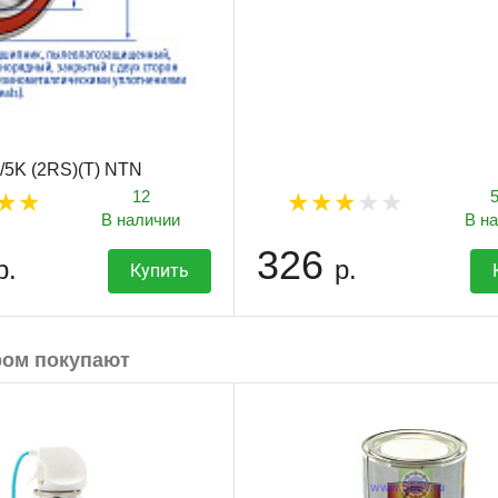
5K (2RS)(T) NTN
12
В наличии
В н
326
р.
р.
Купить
ром покупают