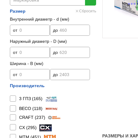
Размер
Сбросить
Внутренний диаметр - d (мм)
от
до
Наружный диаметр - D (мм)
от
до
Ширина - B (мм)
от
до
Производитель
3 ГПЗ (
165
)
BECO (
118
)
CRAFT (
237
)
CX (
295
)
РАЗМЕРЫ И ХАР
MTM (
451
)