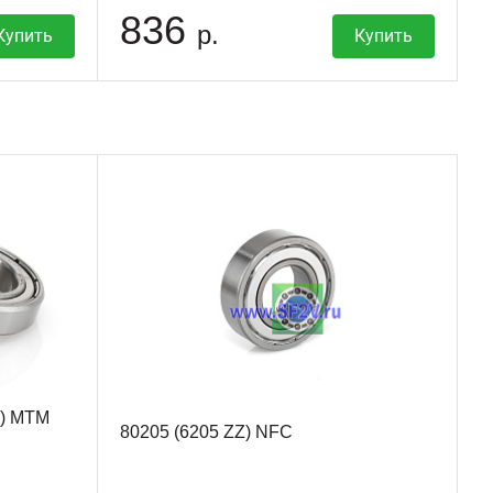
836
р.
Купить
Купить
Z) MTM
80205 (6205 ZZ) NFC