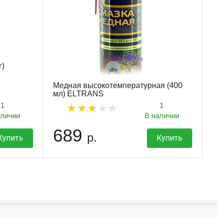
г)
Медная высокотемпературная (400
мл) ELTRANS
1
1
аличии
В наличии
689
р.
Купить
Купить