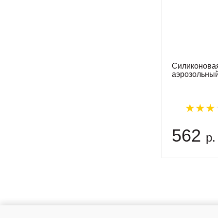
Силиконовая
аэрозольны
562
р.