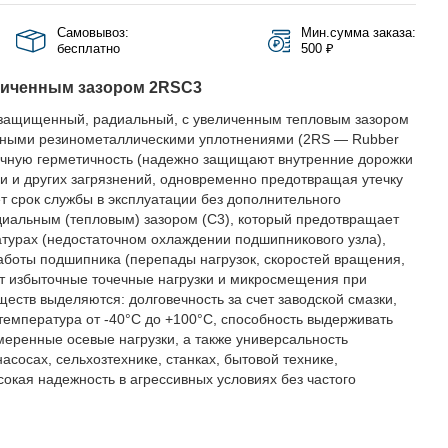
Самовывоз:
Мин.сумма заказа:
бесплатно
500 ₽
личенным зазором 2RSС3
защищенный, радиальный, с увеличенным тепловым зазором
актными резинометаллическими уплотнениями (2RS — Rubber
личную герметичность (надежно защищают внутренние дорожки
аги и других загрязнений, одновременно предотвращая утечку
ет срок службы в эксплуатации без дополнительного
диальным (тепловым) зазором (C3), который предотвращает
турах (недостаточном охлаждении подшипникового узла),
аботы подшипника (перепады нагрузок, скоростей вращения,
ет избыточные точечные нагрузки и микросмещения при
еств выделяются: долговечность за счет заводской смазки,
 температура от -40°C до +100°C, способность выдерживать
еренные осевые нагрузки, а также универсальность
асосах, сельхозтехнике, станках, бытовой технике,
ысокая надежность в агрессивных условиях без частого