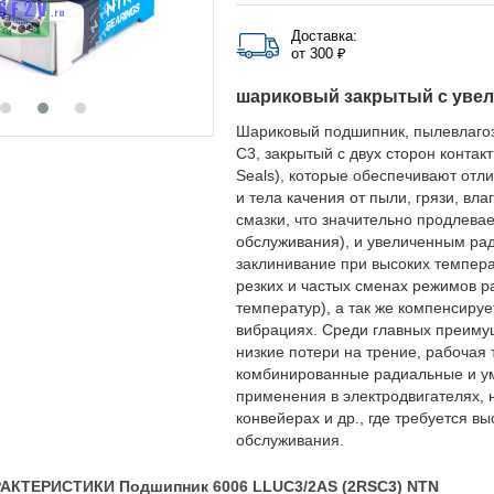
Доставка:
от 300 ₽
шариковый закрытый с уве
Шариковый подшипник, пылевлаго
C3, закрытый с двух сторон конт
Seals), которые обеспечивают от
и тела качения от пыли, грязи, вл
смазки, что значительно продлева
обслуживания), и увеличенным ра
заклинивание при высоких темпера
резких и частых сменах режимов р
температур), а так же компенсиру
вибрациях. Среди главных преимущ
низкие потери на трение, рабочая
комбинированные радиальные и ум
применения в электродвигателях, н
конвейерах и др., где требуется в
обслуживания.
АКТЕРИСТИКИ Подшипник 6006 LLUC3/2AS (2RSC3) NTN