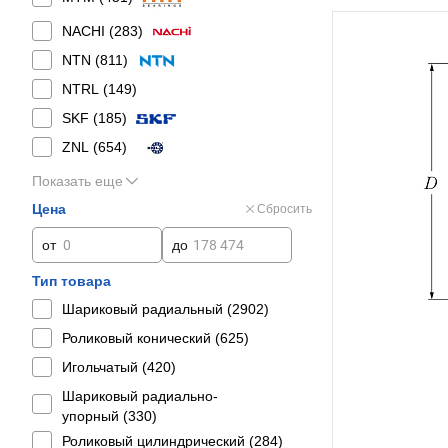
NACHI (
283
)
NTN (
811
)
NTRL (
149
)
SKF (
185
)
ZNL (
654
)
Показать еще
Цена
Сбросить
от
до
Тип товара
Шариковый радиальный (
2902
)
Роликовый конический (
625
)
Игольчатый (
420
)
Шариковый радиально-
упорный (
330
)
Роликовый цилиндрический (
284
)