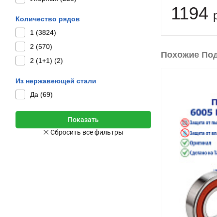
1194
Количество рядов
1 (
3824
)
2 (
570
)
Похожие По
2 (1+1) (
2
)
Из нержавеющей стали
Да (
69
)