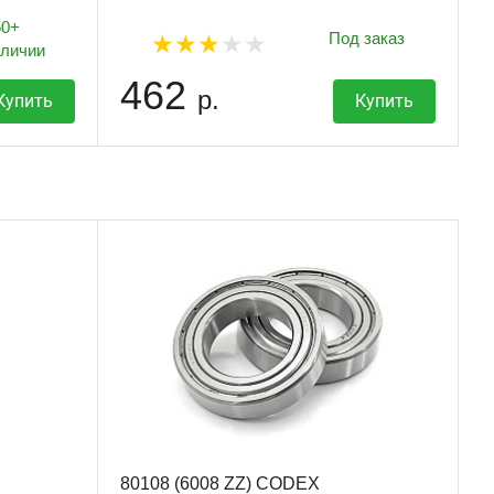
50+
Под заказ
аличии
462
р.
Купить
Купить
80108 (6008 ZZ) CODEX