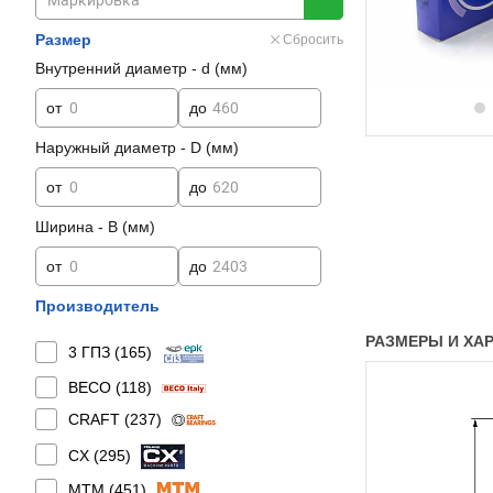
Размер
Сбросить
Внутренний диаметр - d (мм)
от
до
Наружный диаметр - D (мм)
от
до
Ширина - B (мм)
от
до
Производитель
РАЗМЕРЫ И ХАР
3 ГПЗ (
165
)
BECO (
118
)
CRAFT (
237
)
CX (
295
)
MTM (
451
)