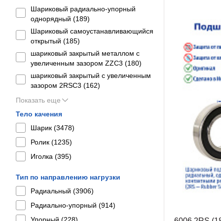
Шариковый радиально-упорный
однорядный (
189
)
Шариковый самоустанавливающийся
открытый (
185
)
шариковый закрытый металлом с
увеличенным зазором ZZC3 (
180
)
шариковый закрытый с увеличенным
зазором 2RSС3 (
162
)
Показать еще
Тело качения
Шарик (
3478
)
Ролик (
1235
)
Иголка (
395
)
Тип по направлению нагрузки
Радиальный (
3906
)
Радиально-упорный (
914
)
Упорный (
228
)
6006 2RS (1