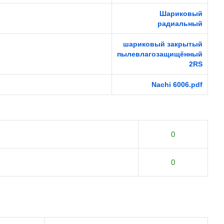
Шариковый
радиальный
шариковый закрытый
пылевлагозащищённый
2RS
Nachi 6006.pdf
0
0