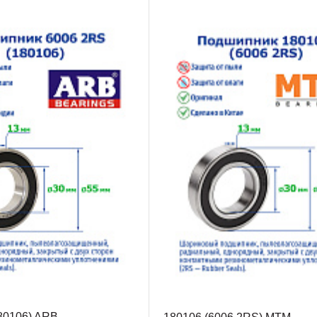
80106) ARB