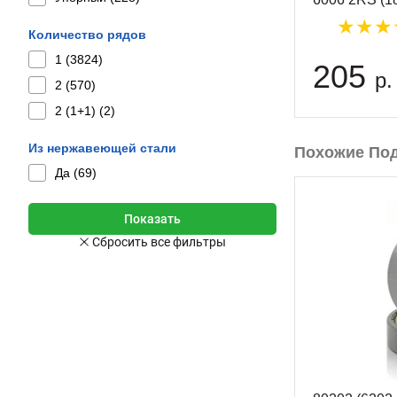
Количество рядов
1 (
3824
)
205
р.
2 (
570
)
2 (1+1) (
2
)
Из нержавеющей стали
Похожие По
Да (
69
)