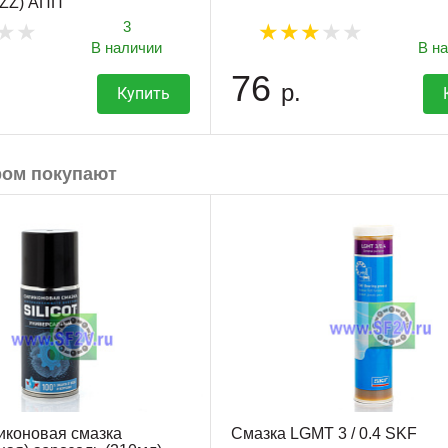
 ZZ) АПП
3
В наличии
В н
76
р.
Купить
ром покупают
иконовая смазка
Смазка LGMT 3 / 0.4 SKF