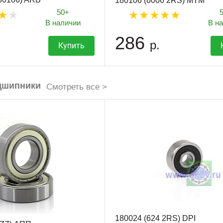
180106 (6006 2RS) MTM
50+
В наличии
В н
286
р.
Купить
дшипники
Смотреть все >
180024 (624 2RS) DPI