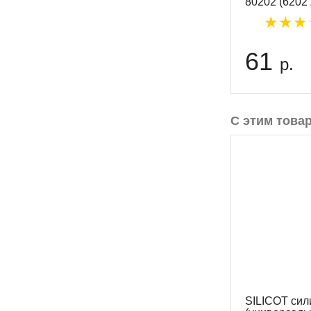
80202 (6202
61
р.
С этим това
SILICOT сил