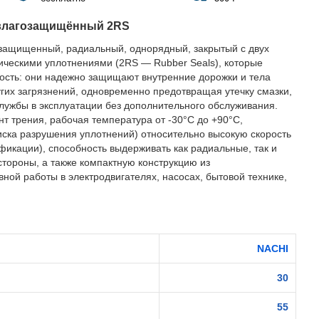
влагозащищённый 2RS
защищенный, радиальный, однорядный, закрытый с двух
ическими уплотнениями (2RS — Rubber Seals), которые
ость: они надежно защищают внутренние дорожки и тела
ругих загрязнений, одновременно предотвращая утечку смазки,
службы в эксплуатации без дополнительного обслуживания.
 трения, рабочая температура от -30°C до +90°C,
иска разрушения уплотнений) относительно высокую скорость
фикации), способность выдерживать как радиальные, так и
стороны, а также компактную конструкцию из
ной работы в электродвигателях, насосах, бытовой технике,
NACHI
30
55