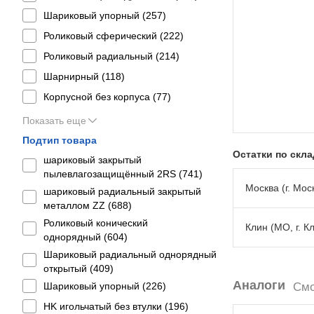
Шариковый упорный (
257
)
Роликовый сферический (
222
)
Роликовый радиальный (
214
)
Шарнирный (
118
)
Корпусной без корпуса (
77
)
Показать еще
Подтип товара
Остатки по скл
шариковый закрытый
пылевлагозащищённый 2RS (
741
)
Москва (г. Моск
шариковый радиальный закрытый
металлом ZZ (
688
)
Роликовый конический
Клин (МО, г. К
однорядный (
604
)
Шариковый радиальный однорядный
открытый (
409
)
Аналоги
Шариковый упорный (
226
)
Смо
HK игольчатый без втулки (
196
)