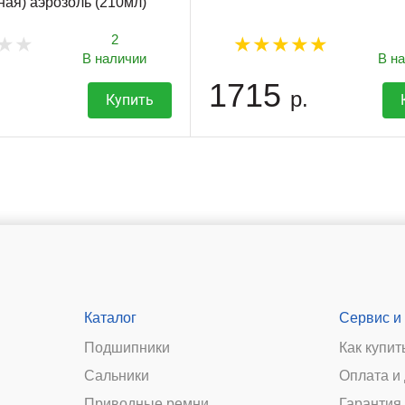
ная) аэрозоль (210мл)
2
В наличии
В н
1715
р.
Купить
Каталог
Сервис и
Подшипники
Как купит
Сальники
Оплата и
и
Приводные ремни
Гарантия 