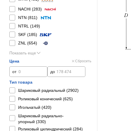
NACHI (
283
)
NTN (
811
)
NTRL (
149
)
SKF (
185
)
ZNL (
654
)
Показать еще
Цена
Сбросить
от
до
Тип товара
Шариковый радиальный (
2902
)
Роликовый конический (
625
)
Игольчатый (
420
)
Шариковый радиально-
упорный (
330
)
Роликовый цилиндрический (
284
)