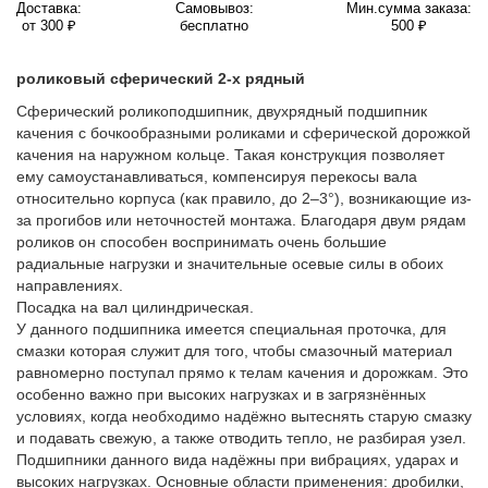
Доставка:
Самовывоз:
Мин.сумма заказа:
от 300 ₽
бесплатно
500 ₽
роликовый сферический 2-х рядный
Сферический роликоподшипник, двухрядный подшипник
качения с бочкообразными роликами и сферической дорожкой
качения на наружном кольце. Такая конструкция позволяет
ему самоустанавливаться, компенсируя перекосы вала
относительно корпуса (как правило, до 2–3°), возникающие из-
за прогибов или неточностей монтажа. Благодаря двум рядам
роликов он способен воспринимать очень большие
радиальные нагрузки и значительные осевые силы в обоих
направлениях.
Посадка на вал цилиндрическая.
У данного подшипника имеется специальная проточка, для
смазки которая служит для того, чтобы смазочный материал
равномерно поступал прямо к телам качения и дорожкам. Это
особенно важно при высоких нагрузках и в загрязнённых
условиях, когда необходимо надёжно вытеснять старую смазку
и подавать свежую, а также отводить тепло, не разбирая узел.
Подшипники данного вида надёжны при вибрациях, ударах и
высоких нагрузках. Основные области применения: дробилки,