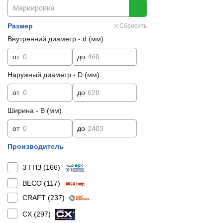
Размер
Сбросить
Внутренний диаметр - d (мм)
от
до
Наружный диаметр - D (мм)
от
до
Ширина - B (мм)
от
до
Производитель
3 ГПЗ (
166
)
BECO (
117
)
CRAFT (
237
)
CX (
297
)