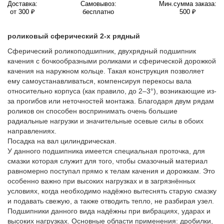
Доставка:
Самовывоз:
Мин.сумма заказа:
от 300 ₽
бесплатно
500 ₽
роликовый сферический 2-х рядный
Сферический роликоподшипник, двухрядный подшипник
качения с бочкообразными роликами и сферической дорожкой
качения на наружном кольце. Такая конструкция позволяет
ему самоустанавливаться, компенсируя перекосы вала
относительно корпуса (как правило, до 2–3°), возникающие из-
за прогибов или неточностей монтажа. Благодаря двум рядам
роликов он способен воспринимать очень большие
радиальные нагрузки и значительные осевые силы в обоих
направлениях.
Посадка на вал цилиндрическая.
У данного подшипника имеется специальная проточка, для
смазки которая служит для того, чтобы смазочный материал
равномерно поступал прямо к телам качения и дорожкам. Это
особенно важно при высоких нагрузках и в загрязнённых
условиях, когда необходимо надёжно вытеснять старую смазку
и подавать свежую, а также отводить тепло, не разбирая узел.
Подшипники данного вида надёжны при вибрациях, ударах и
высоких нагрузках. Основные области применения: дробилки,