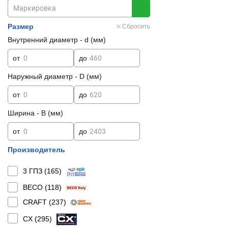
Размер
Сбросить
Внутренний диаметр - d (мм)
от
до
Наружный диаметр - D (мм)
от
до
Ширина - B (мм)
от
до
Производитель
3 ГПЗ (
165
)
BECO (
118
)
CRAFT (
237
)
CX (
295
)