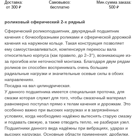
Доставка:
Самовывоз:
Мин.сумма заказа:
от 300 ₽
бесплатно
500 ₽
роликовый сферический 2-х рядный
Сферический роликоподшипник, двухрядный подшипник
качения с бочкообразными роликами и сферической дорожкой
качения на наружном кольце. Такая конструкция позволяет
ему самоустанавливаться, компенсируя перекосы вала
относительно корпуса (как правило, до 2–3°), возникающие из-
за прогибов или неточностей монтажа. Благодаря двум рядам
роликов он способен воспринимать очень большие
радиальные нагрузки и значительные осевые силы в обоих
направлениях.
Посадка на вал цилиндрическая.
У данного подшипника имеется специальная проточка, для
смазки которая служит для того, чтобы смазочный материал
равномерно поступал прямо к телам качения и дорожкам. Это
особенно важно при высоких нагрузках и в загрязнённых
условиях, когда необходимо надёжно вытеснять старую смазку
и подавать свежую, а также отводить тепло, не разбирая узел.
Подшипники данного вида надёжны при вибрациях, ударах и
высоких нагрузках. Основные области применения: дробилки,