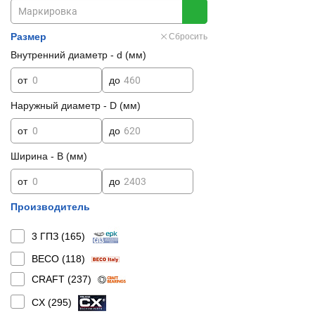
Размер
Сбросить
Внутренний диаметр - d (мм)
от
до
Наружный диаметр - D (мм)
от
до
Ширина - B (мм)
от
до
Производитель
3 ГПЗ (
165
)
BECO (
118
)
CRAFT (
237
)
CX (
295
)