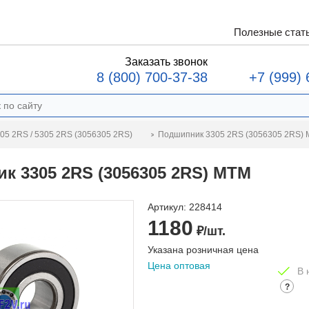
Полезные стат
Заказать звонок
8 (800) 700-37-38
+7 (999) 
Подшипник 3305 2RS (3056305 2RS)
05 2RS / 5305 2RS (3056305 2RS)
к 3305 2RS (3056305 2RS) MTM
Артикул:
228414
1180
₽/шт.
Указана розничная цена
Цена оптовая
В 
?