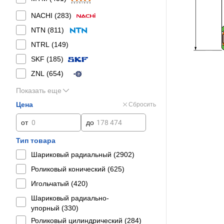
NACHI (
283
)
NTN (
811
)
NTRL (
149
)
SKF (
185
)
ZNL (
654
)
Показать еще
Цена
Сбросить
от
до
Тип товара
Шариковый радиальный (
2902
)
Роликовый конический (
625
)
Игольчатый (
420
)
Шариковый радиально-
упорный (
330
)
Роликовый цилиндрический (
284
)