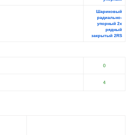
Шариковый
радиально-
упорный 2х
рядный
закрытый 2RS
0
4