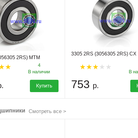
3305 2RS (3056305 2RS) CX
3056305 2RS) MTM
4
В наличии
В н
753
р.
р.
Купить
дшипники
Смотреть все >