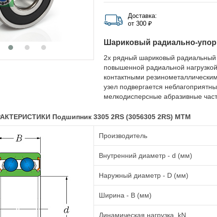
Доставка:
от 300 ₽
Шариковый радиально-упор
2х рядный шариковый радиальный 
повышенной радиальной нагрузкой
контактными резинометаллическим
узел подвергается неблагоприятны
мелкодисперсные абразивные час
АКТЕРИСТИКИ Подшипник 3305 2RS (3056305 2RS) MTM
Производитель
Внутренний диаметр - d (мм)
Наружный диаметр - D (мм)
Ширина - B (мм)
Динамическая нагрузка, kN