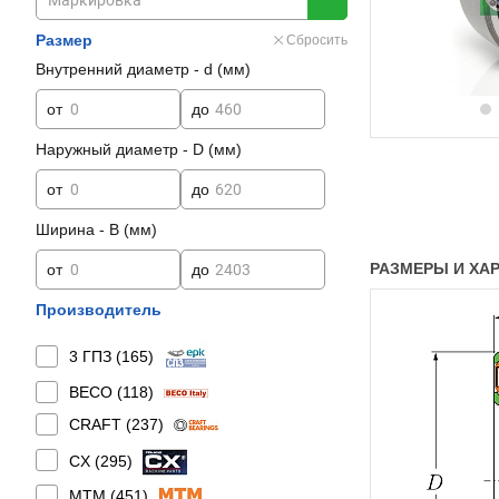
Размер
Сбросить
Внутренний диаметр - d (мм)
от
до
Наружный диаметр - D (мм)
от
до
Ширина - B (мм)
РАЗМЕРЫ И ХАР
от
до
Производитель
3 ГПЗ (
165
)
BECO (
118
)
CRAFT (
237
)
CX (
295
)
MTM (
451
)