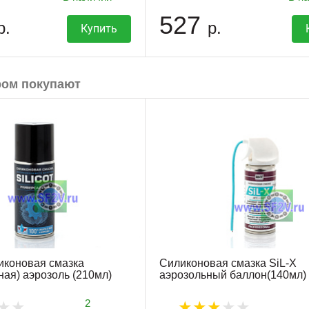
527
р.
р.
Купить
ром покупают
иконовая смазка
Силиконовая смазка SiL-X
ная) аэрозоль (210мл)
аэрозольный баллон(140мл)
2