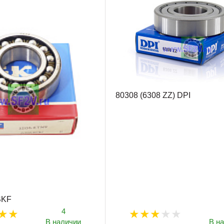
80308 (6308 ZZ) DPI
SKF
4
В наличии
В н