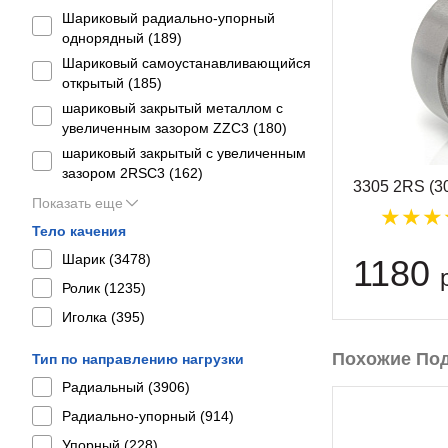
Шариковый радиально-упорный
однорядный (
189
)
Шариковый самоустанавливающийся
открытый (
185
)
шариковый закрытый металлом с
увеличенным зазором ZZC3 (
180
)
шариковый закрытый с увеличенным
зазором 2RSС3 (
162
)
3305 2RS (
Показать еще
Тело качения
Шарик (
3478
)
1180
Ролик (
1235
)
Иголка (
395
)
Похожие По
Тип по направлению нагрузки
Радиальный (
3906
)
Радиально-упорный (
914
)
Упорный (
228
)