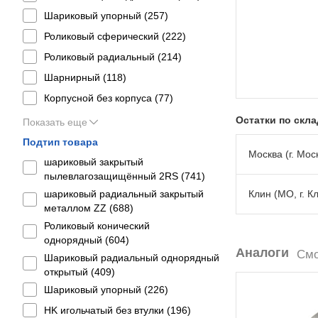
Шариковый упорный (
257
)
Роликовый сферический (
222
)
Роликовый радиальный (
214
)
Шарнирный (
118
)
Корпусной без корпуса (
77
)
Остатки по скл
Показать еще
Подтип товара
Москва (г. Моск
шариковый закрытый
пылевлагозащищённый 2RS (
741
)
шариковый радиальный закрытый
Клин (МО, г. К
металлом ZZ (
688
)
Роликовый конический
однорядный (
604
)
Аналоги
Смо
Шариковый радиальный однорядный
открытый (
409
)
Шариковый упорный (
226
)
HK игольчатый без втулки (
196
)