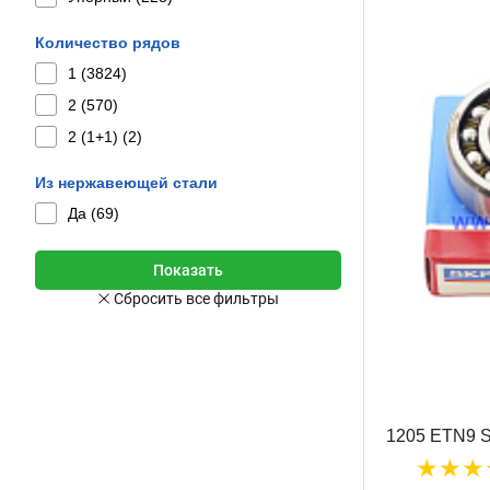
Количество рядов
1 (
3824
)
2 (
570
)
2 (1+1) (
2
)
Из нержавеющей стали
Да (
69
)
1205 ETN9 