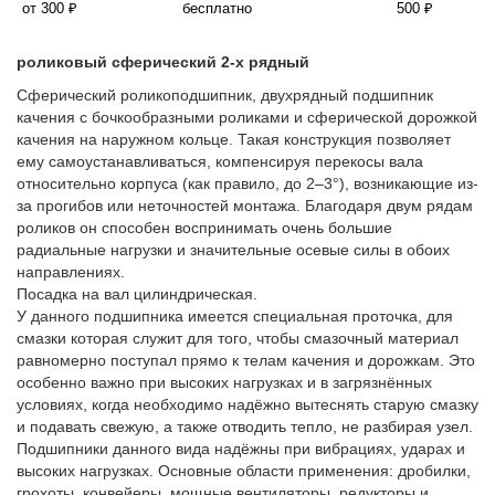
от 300 ₽
бесплатно
500 ₽
роликовый сферический 2-х рядный
Сферический роликоподшипник, двухрядный подшипник
качения с бочкообразными роликами и сферической дорожкой
качения на наружном кольце. Такая конструкция позволяет
ему самоустанавливаться, компенсируя перекосы вала
относительно корпуса (как правило, до 2–3°), возникающие из-
за прогибов или неточностей монтажа. Благодаря двум рядам
роликов он способен воспринимать очень большие
радиальные нагрузки и значительные осевые силы в обоих
направлениях.
Посадка на вал цилиндрическая.
У данного подшипника имеется специальная проточка, для
смазки которая служит для того, чтобы смазочный материал
равномерно поступал прямо к телам качения и дорожкам. Это
особенно важно при высоких нагрузках и в загрязнённых
условиях, когда необходимо надёжно вытеснять старую смазку
и подавать свежую, а также отводить тепло, не разбирая узел.
Подшипники данного вида надёжны при вибрациях, ударах и
высоких нагрузках. Основные области применения: дробилки,
грохоты, конвейеры, мощные вентиляторы, редукторы и