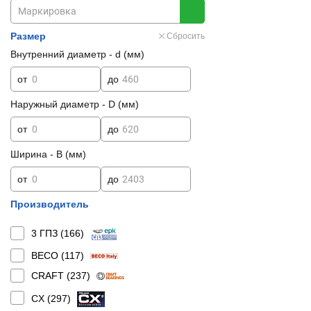
Размер
Сбросить
Внутренний диаметр - d (мм)
от
до
Наружный диаметр - D (мм)
от
до
Ширина - B (мм)
от
до
Производитель
3 ГПЗ (
166
)
BECO (
117
)
CRAFT (
237
)
CX (
297
)