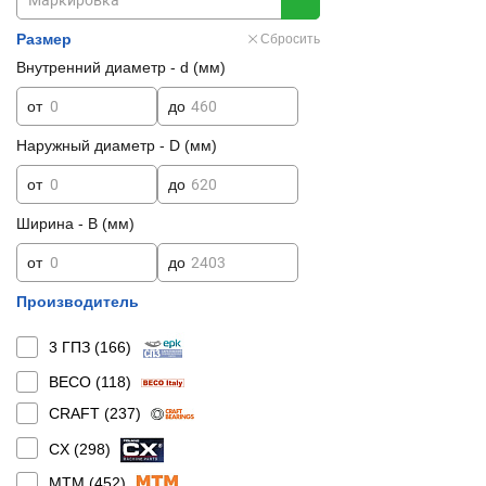
Размер
Сбросить
Внутренний диаметр - d (мм)
от
до
Наружный диаметр - D (мм)
от
до
Ширина - B (мм)
от
до
Производитель
3 ГПЗ (
166
)
BECO (
118
)
CRAFT (
237
)
CX (
298
)
MTM (
452
)