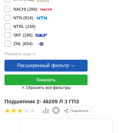
NACHI (
284
)
NTN (
814
)
NTRL (
149
)
SKF (
186
)
ZNL (
654
)
Показать еще
Расширенный фильтр
Подшипник 2- 46209 Л 3 ГПЗ
Поделиться