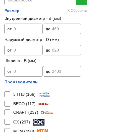
Размер
Сбросить
Внутренний диаметр - d (мм)
от
до
Наружный диаметр - D (мм)
от
до
Ширина - B (мм)
от
до
Производитель
3 ГПЗ (
166
)
BECO (
117
)
CRAFT (
237
)
CX (
297
)
MTM (
450
)