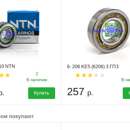
510 NTN
6- 206 KE5 (6206) 3 ГПЗ
2
В наличии
В н
257
р.
р.
Купить
ром покупают