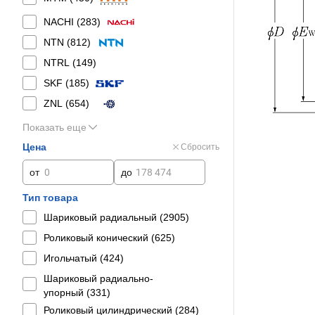
NACHI (
283
)
NTN (
812
)
NTRL (
149
)
SKF (
185
)
ZNL (
654
)
Показать еще
Цена
Сбросить
от
до
Тип товара
Шариковый радиальный (
2905
)
Роликовый конический (
625
)
Игольчатый (
424
)
Шариковый радиально-
упорный (
331
)
Роликовый цилиндрический (
284
)