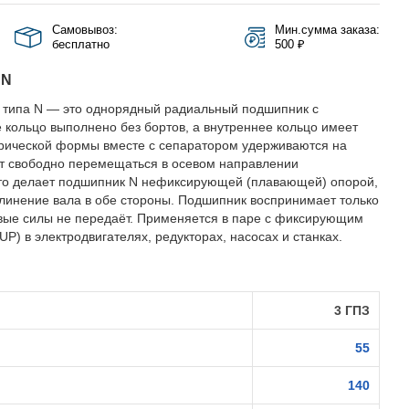
Самовывоз:
Мин.сумма заказа:
бесплатно
500 ₽
 N
 типа N — это однорядный радиальный подшипник с
 кольцо выполнено без бортов, а внутреннее кольцо имеет
дрической формы вместе с сепаратором удерживаются на
ут свободно перемещаться в осевом направлении
Это делает подшипник N нефиксирующей (плавающей) опорой,
линение вала в обе стороны. Подшипник воспринимает только
евые силы не передаёт. Применяется в паре с фиксирующим
) в электродвигателях, редукторах, насосах и станках.
3 ГПЗ
55
140