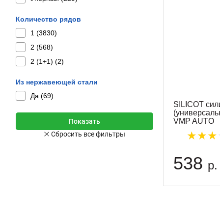
Количество рядов
1 (
3830
)
2 (
568
)
2 (1+1) (
2
)
Из нержавеющей стали
Да (
69
)
SILICOT сил
(универсаль
VMP AUTO
538
р.