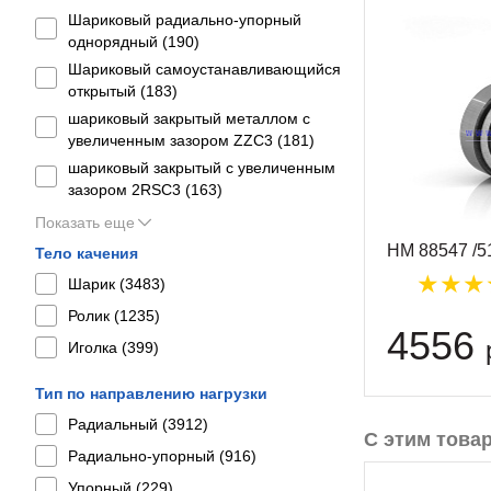
Шариковый радиально-упорный
однорядный (
190
)
Шариковый самоустанавливающийся
открытый (
183
)
шариковый закрытый металлом с
увеличенным зазором ZZC3 (
181
)
шариковый закрытый с увеличенным
зазором 2RSС3 (
163
)
Показать еще
HM 88547 /
Тело качения
Шарик (
3483
)
Ролик (
1235
)
4556
Иголка (
399
)
Тип по направлению нагрузки
Радиальный (
3912
)
С этим това
Радиально-упорный (
916
)
Упорный (
229
)