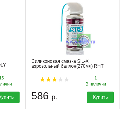
Силиконовая смазка SiL-X
OLY
аэрозольный баллон(270мл) RHT
15
1
аличии
В наличии
586
р.
Купить
Купить