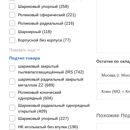
Шариковый упорный (
258
)
Роликовый сферический (
221
)
Роликовый радиальный (
216
)
Шарнирный (
118
)
Корпусной без корпуса (
77
)
Показать еще
Подтип товара
Остатки по скл
шариковый закрытый
пылевлагозащищённый 2RS (
742
)
Москва (г. Моск
шариковый радиальный закрытый
металлом ZZ (
689
)
Клин (МО, г. К
Роликовый конический
однорядный (
604
)
Шариковый радиальный однорядный
открытый (
409
)
Похожие По
Шариковый упорный (
227
)
HK игольчатый без втулки (
196
)