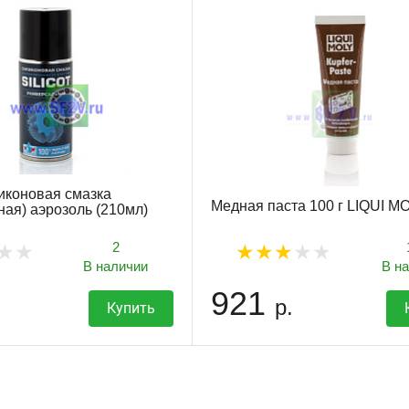
иконовая смазка
Медная паста 100 г LIQUI M
ная) аэрозоль (210мл)
2
В наличии
В н
921
р.
Купить