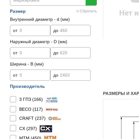
Размер
Сбросить
Внутренний диаметр - d (мм)
от
до
Наружный диаметр - D (мм)
от
до
Ширина - B (мм)
от
до
Производитель
РАЗМЕРЫ И ХАРА
3 ГПЗ (
166
)
BECO (
117
)
CRAFT (
237
)
CX (
297
)
MTM (
450
)