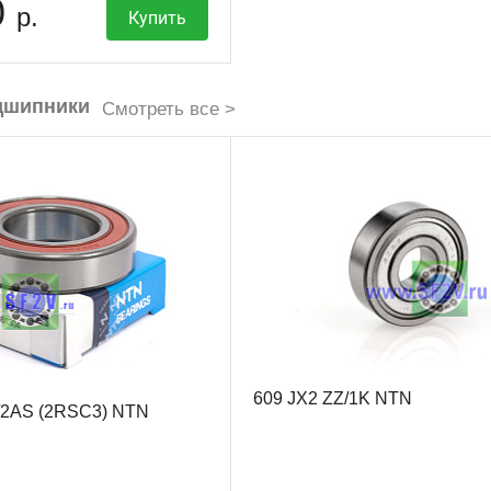
0
р.
Купить
дшипники
Смотреть все >
609 JX2 ZZ/1K NTN
/2AS (2RSC3) NTN