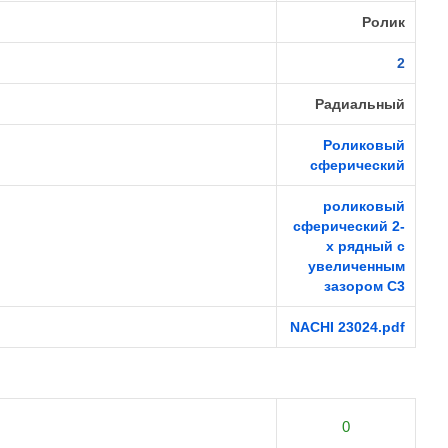
Ролик
2
Радиальный
Роликовый
сферический
роликовый
сферический 2-
х рядный с
увеличенным
зазором C3
NACHI 23024.pdf
0