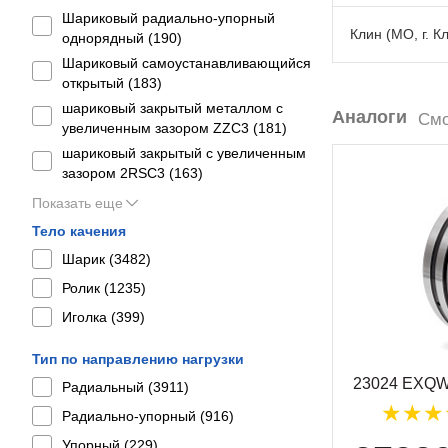
Шариковый радиально-упорный
Клин (МО, г. К
однорядный (
190
)
Шариковый самоустанавливающийся
открытый (
183
)
шариковый закрытый металлом с
Аналоги
Смо
увеличенным зазором ZZC3 (
181
)
шариковый закрытый с увеличенным
зазором 2RSС3 (
163
)
Показать еще
Тело качения
Шарик (
3482
)
Ролик (
1235
)
Иголка (
399
)
Тип по направлению нагрузки
23024 EXQ
Радиальный (
3911
)
Радиально-упорный (
916
)
Упорный (
229
)