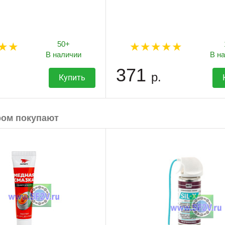
50+
В наличии
В н
371
р.
Купить
ром покупают