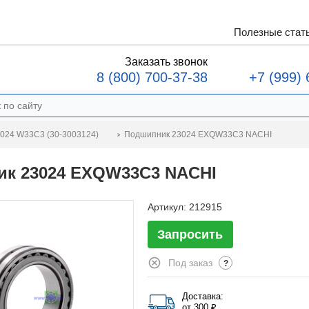
Полезные стат
Заказать звонок
8 (800) 700-37-38
+7 (999) 
Подшипник 23024 EXQW33C3 NACHI
024 W33C3 (30-3003124)
к 23024 EXQW33C3 NACHI
Артикул:
212915
Запросить
Под заказ
?
Доставка:
от 300 ₽