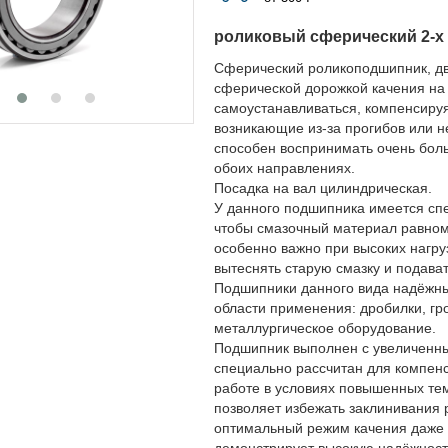
роликовый сферический 2-х
Сферический роликоподшипник, дв
сферической дорожкой качения на 
самоустанавливаться, компенсируя 
возникающие из-за прогибов или н
способен воспринимать очень бол
обоих направлениях.
Посадка на вал цилиндрическая.
У данного подшипника имеется спе
чтобы смазочный материал равном
особенно важно при высоких нагру
вытеснять старую смазку и подават
Подшипники данного вида надёжны 
области применения: дробилки, гр
металлургическое оборудование.
Подшипник выполнен с увеличенн
специально рассчитан для компенс
работе в условиях повышенных тем
позволяет избежать заклинивания 
оптимальный режим качения даже 