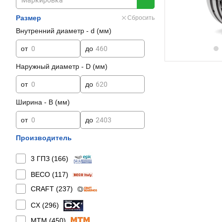
Размер
Сбросить
Внутренний диаметр - d (мм)
от
до
Наружный диаметр - D (мм)
от
до
Ширина - B (мм)
от
до
Производитель
3 ГПЗ (
166
)
BECO (
117
)
CRAFT (
237
)
CX (
296
)
MTM (
450
)