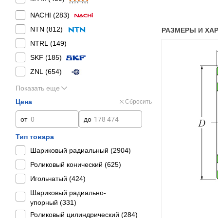
NACHI (
283
)
NTN (
812
)
РАЗМЕРЫ И ХАР
NTRL (
149
)
SKF (
185
)
ZNL (
654
)
Показать еще
Цена
Сбросить
от
до
Тип товара
Шариковый радиальный (
2904
)
Роликовый конический (
625
)
Игольчатый (
424
)
Шариковый радиально-
упорный (
331
)
Роликовый цилиндрический (
284
)