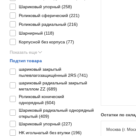
Шариковый упорный (
258
)
Роликовый сферический (
221
)
Роликовый радиальный (
216
)
Шарнирный (
118
)
Корпусной без корпуса (
77
)
Показать еще
Подтип товара
шариковый закрытый
пылевлагозащищённый 2RS (
741
)
шариковый радиальный закрытый
металлом ZZ (
689
)
Роликовый конический
однорядный (
604
)
Шариковый радиальный однорядный
Остатки по скл
открытый (
409
)
Шариковый упорный (
227
)
Москва (г. Моск
HK игольчатый без втулки (
196
)