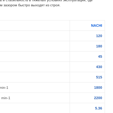
 и стабильность в тяжёлых условиях эксплуатации, где
 зазором быстро выходят из строя.
NACHI
120
180
45
430
515
min-1
1800
 min-1
2200
5.36