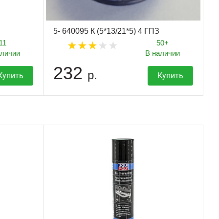
5- 640095 К (5*13/21*5) 4 ГПЗ
11
50+
аличии
В наличии
232
р.
Купить
Купить