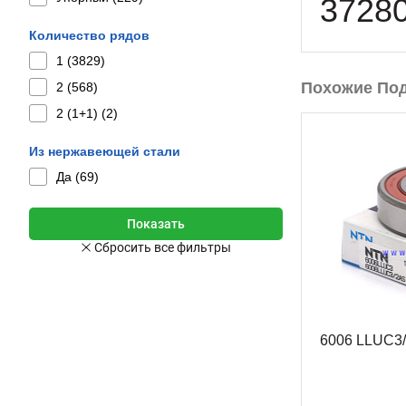
3728
Количество рядов
1 (
3829
)
Похожие По
2 (
568
)
2 (1+1) (
2
)
Из нержавеющей стали
Да (
69
)
6006 LLUC3