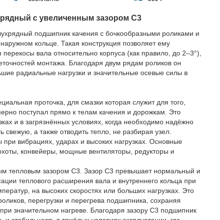
 рядный с увеличенным зазором C3
ухрядный подшипник качения с бочкообразными роликами и
наружном кольце. Такая конструкция позволяет ему
перекосы вала относительно корпуса (как правило, до 2–3°),
еточностей монтажа. Благодаря двум рядам роликов он
ьшие радиальные нагрузки и значительные осевые силы в
циальная проточка, для смазки которая служит для того,
ерно поступал прямо к телам качения и дорожкам. Это
зках и в загрязнённых условиях, когда необходимо надёжно
ь свежую, а также отводить тепло, не разбирая узел.
при вибрациях, ударах и высоких нагрузках. Основные
охоты, конвейеры, мощные вентиляторы, редукторы и
ым тепловым зазором C3. Зазор C3 превышает нормальный и
ации теплового расширения вала и внутреннего кольца при
ператур, на высоких скоростях или больших нагрузках. Это
роликов, перегрузки и перегрева подшипника, сохраняя
при значительном нагреве. Благодаря зазору C3 подшипник