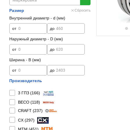
Размер
Сбросить
Внутренний диаметр - d (мм)
от
до
Наружный диаметр - D (мм)
от
до
Ширина - B (мм)
от
до
Производитель
3 ГПЗ (
166
)
BECO (
118
)
CRAFT (
237
)
CX (
297
)
MTM (
451
)