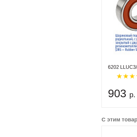
6202 LLUC3/
903
р.
С этим това