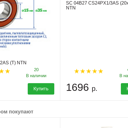
SC 04B27 CS24PX1/3AS (20x
NTN
2AS (T) NTN
20
В наличии
В н
1696
р.
Купить
ром покупают