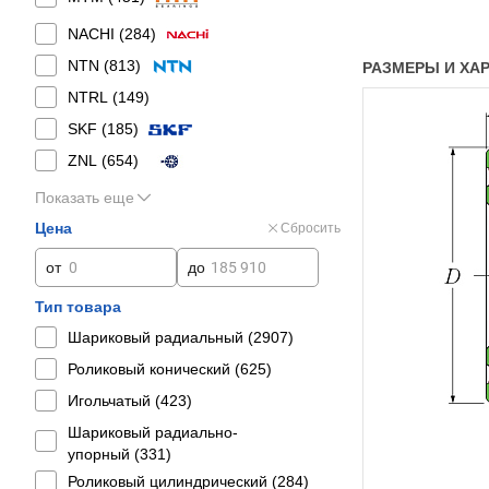
NACHI (
284
)
NTN (
813
)
РАЗМЕРЫ И ХАР
NTRL (
149
)
SKF (
185
)
ZNL (
654
)
Показать еще
Цена
Сбросить
от
до
Тип товара
Шариковый радиальный (
2907
)
Роликовый конический (
625
)
Игольчатый (
423
)
Шариковый радиально-
упорный (
331
)
Роликовый цилиндрический (
284
)