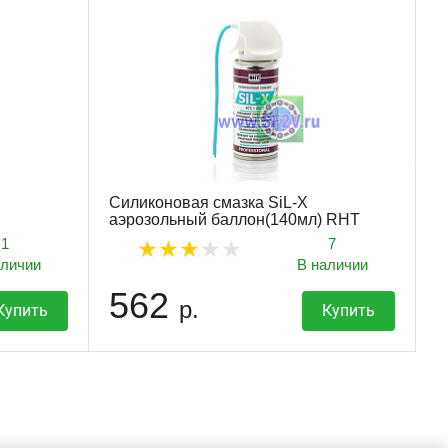
Силиконовая смазка SiL-X
аэрозольный баллон(140мл) RHT
1
7
аличии
В наличии
562
р.
Купить
Купить