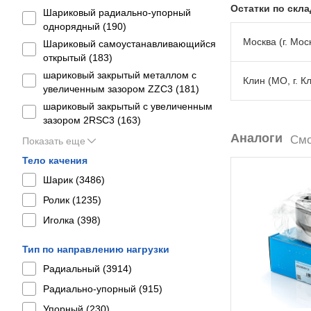
Остатки по скл
Шариковый радиально-упорный
однорядный (
190
)
Москва (г. Моск
Шариковый самоустанавливающийся
открытый (
183
)
шариковый закрытый металлом с
Клин (МО, г. К
увеличенным зазором ZZC3 (
181
)
шариковый закрытый с увеличенным
зазором 2RSС3 (
163
)
Аналоги
Смо
Показать еще
Тело качения
Шарик (
3486
)
Ролик (
1235
)
Иголка (
398
)
Тип по направлению нагрузки
Радиальный (
3914
)
Радиально-упорный (
915
)
Упорный (
230
)