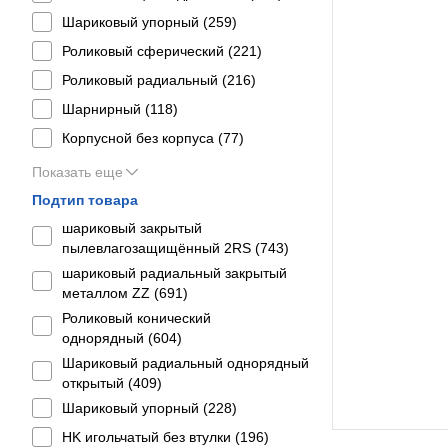
Шариковый упорный (
259
)
Роликовый сферический (
221
)
Роликовый радиальный (
216
)
Шарнирный (
118
)
Корпусной без корпуса (
77
)
Показать еще
Подтип товара
шариковый закрытый
пылевлагозащищённый 2RS (
743
)
шариковый радиальный закрытый
металлом ZZ (
691
)
Роликовый конический
однорядный (
604
)
Шариковый радиальный однорядный
открытый (
409
)
Шариковый упорный (
228
)
HK игольчатый без втулки (
196
)