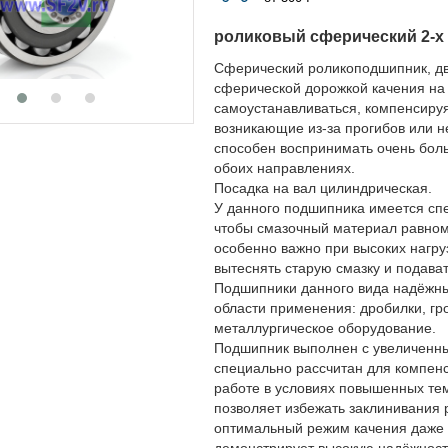
роликовый сферический 2-х
Сферический роликоподшипник, дв
сферической дорожкой качения на 
самоустанавливаться, компенсируя 
возникающие из-за прогибов или н
способен воспринимать очень бол
обоих направлениях.
Посадка на вал цилиндрическая.
У данного подшипника имеется спе
чтобы смазочный материал равном
особенно важно при высоких нагру
вытеснять старую смазку и подават
Подшипники данного вида надёжны 
области применения: дробилки, гр
металлургическое оборудование.
Подшипник выполнен с увеличенн
специально рассчитан для компенс
работе в условиях повышенных тем
позволяет избежать заклинивания 
оптимальный режим качения даже 