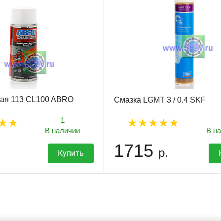
ная 113 CL100 ABRO
Смазка LGMT 3 / 0.4 SKF
1
В наличии
В н
1715
р.
Купить