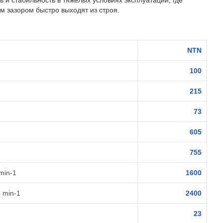
 и стабильность в тяжёлых условиях эксплуатации, где
 зазором быстро выходят из строя.
NTN
100
215
73
605
755
min-1
1600
 min-1
2400
23