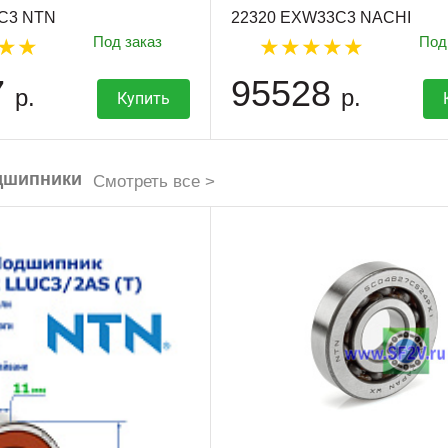
C3 NTN
22320 EXW33C3 NACHI
Под заказ
Под
7
95528
р.
р.
Купить
дшипники
Смотреть все >