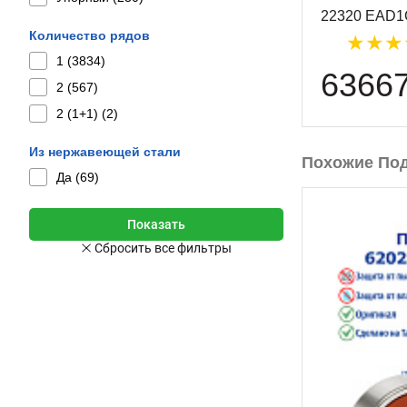
22320 EAD1
Количество рядов
1 (
3834
)
6366
2 (
567
)
2 (1+1) (
2
)
Из нержавеющей стали
Похожие По
Да (
69
)