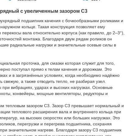
 рядный с увеличенным зазором C3
ухрядный подшипник качения с бочкообразными роликами и
наружном кольце. Такая конструкция позволяет ему
перекосы вала относительно корпуса (как правило, до 2–3°),
еточностей монтажа. Благодаря двум рядам роликов он
ьшие радиальные нагрузки и значительные осевые силы в
циальная проточка, для смазки которая служит для того,
ерно поступал прямо к телам качения и дорожкам. Это
зках и в загрязнённых условиях, когда необходимо надёжно
ь свежую, а также отводить тепло, не разбирая узел.
при вибрациях, ударах и высоких нагрузках. Основные
охоты, конвейеры, мощные вентиляторы, редукторы и
ым тепловым зазором C3. Зазор C3 превышает нормальный и
ации теплового расширения вала и внутреннего кольца при
ператур, на высоких скоростях или больших нагрузках. Это
роликов, перегрузки и перегрева подшипника, сохраняя
при значительном нагреве. Благодаря зазору C3 подшипник