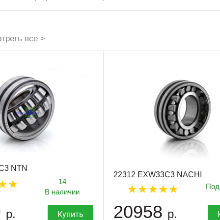
треть все >
C3 NTN
22312 EXW33C3 NACHI
14
Под
В наличии
9
20958
р.
р.
Купить