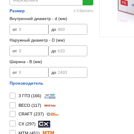
Размер
Сбросить
Внутренний диаметр - d (мм)
от
до
Наружный диаметр - D (мм)
от
до
Ширина - B (мм)
от
до
Производитель
3 ГПЗ (
166
)
BECO (
117
)
CRAFT (
237
)
CX (
297
)
MTM (
451
)