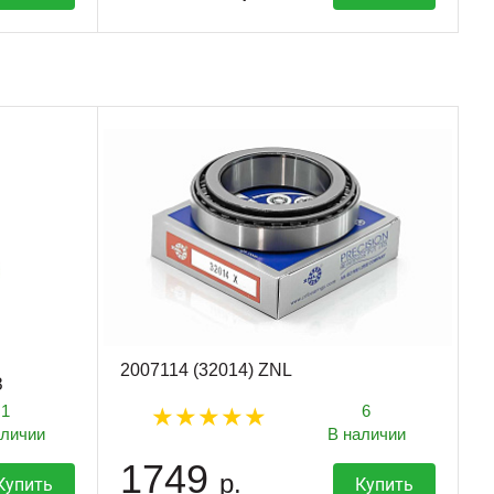
2007114 (32014) ZNL
З
1
6
аличии
В наличии
1749
р.
Купить
Купить