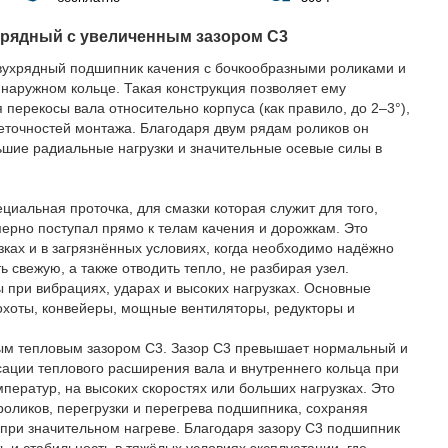
 рядный с увеличенным зазором C3
ухрядный подшипник качения с бочкообразными роликами и
наружном кольце. Такая конструкция позволяет ему
перекосы вала относительно корпуса (как правило, до 2–3°),
еточностей монтажа. Благодаря двум рядам роликов он
ьшие радиальные нагрузки и значительные осевые силы в
циальная проточка, для смазки которая служит для того,
ерно поступал прямо к телам качения и дорожкам. Это
зках и в загрязнённых условиях, когда необходимо надёжно
ь свежую, а также отводить тепло, не разбирая узел.
при вибрациях, ударах и высоких нагрузках. Основные
охоты, конвейеры, мощные вентиляторы, редукторы и
ым тепловым зазором C3. Зазор C3 превышает нормальный и
ации теплового расширения вала и внутреннего кольца при
ператур, на высоких скоростях или больших нагрузках. Это
роликов, перегрузки и перегрева подшипника, сохраняя
при значительном нагреве. Благодаря зазору C3 подшипник