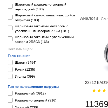
Шариковый радиально-упорный
однорядный (
190
)
Шариковый самоустанавливающийся
Аналоги
Смо
открытый (
183
)
шариковый закрытый металлом с
увеличенным зазором ZZC3 (
181
)
шариковый закрытый с увеличенным
зазором 2RSС3 (
163
)
Показать еще
Тело качения
Шарик (
3484
)
Ролик (
1235
)
Иголка (
399
)
22312 EAD1
Тип по направлению нагрузки
Радиальный (
3912
)
Радиально-упорный (
916
)
1136
Упорный (
230
)