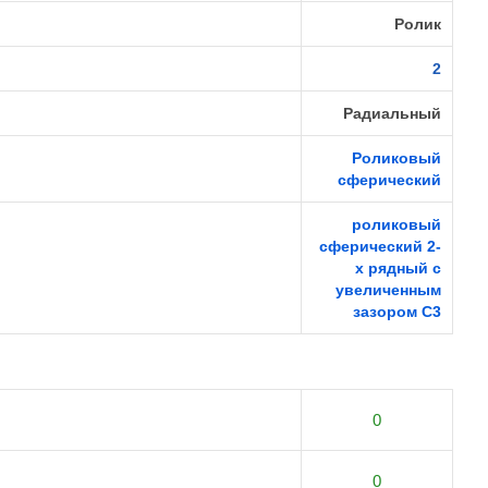
Ролик
2
Радиальный
Роликовый
сферический
роликовый
сферический 2-
х рядный с
увеличенным
зазором C3
0
0