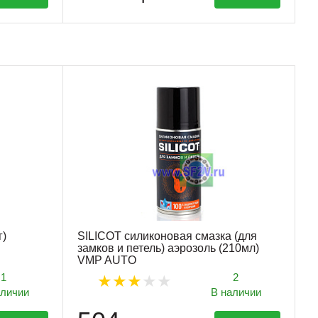
г)
SILICOT силиконовая смазка (для
замков и петель) аэрозоль (210мл)
VMP AUTO
1
2
аличии
В наличии