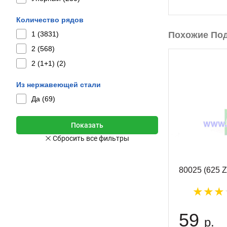
Количество рядов
1 (
3831
)
Похожие По
2 (
568
)
2 (1+1) (
2
)
Из нержавеющей стали
Да (
69
)
80025 (625 
59
р.