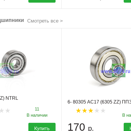
дшипники
Смотреть все >
ZZ) NTRL
6- 80305 АС17 (6305 ZZ) ПП
11
В наличии
В н
170
р.
Купить