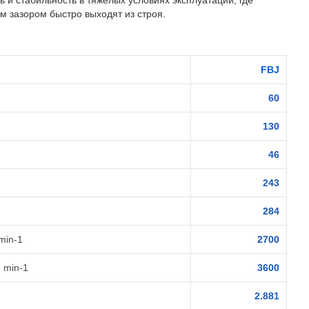
 и стабильность в тяжёлых условиях эксплуатации, где
 зазором быстро выходят из строя.
FBJ
60
130
46
243
284
min-1
2700
 min-1
3600
2.881