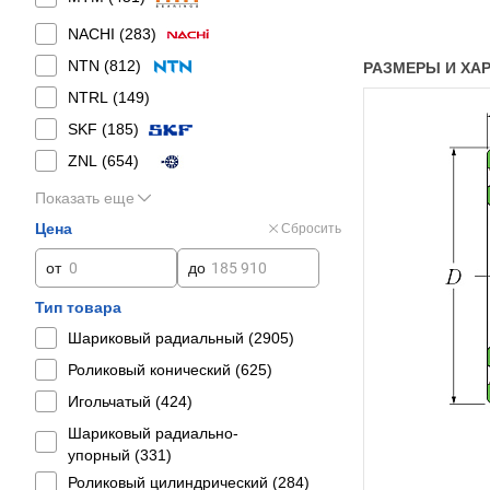
NACHI (
283
)
NTN (
812
)
РАЗМЕРЫ И ХАР
NTRL (
149
)
SKF (
185
)
ZNL (
654
)
Показать еще
Цена
Сбросить
от
до
Тип товара
Шариковый радиальный (
2905
)
Роликовый конический (
625
)
Игольчатый (
424
)
Шариковый радиально-
упорный (
331
)
Роликовый цилиндрический (
284
)