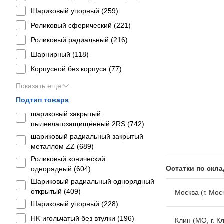
Шариковый упорный (
259
)
Роликовый сферический (
221
)
Роликовый радиальный (
216
)
Шарнирный (
118
)
Корпусной без корпуса (
77
)
Показать еще
Подтип товара
шариковый закрытый
пылевлагозащищённый 2RS (
742
)
шариковый радиальный закрытый
металлом ZZ (
689
)
Роликовый конический
Остатки по скл
однорядный (
604
)
Шариковый радиальный однорядный
открытый (
409
)
Москва (г. Моск
Шариковый упорный (
228
)
HK игольчатый без втулки (
196
)
Клин (МО, г. К