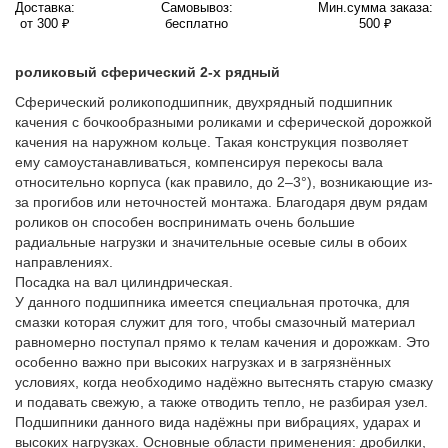
Доставка:
Самовывоз:
Мин.сумма заказа:
от 300 ₽
бесплатно
500 ₽
роликовый сферический 2-х рядный
Сферический роликоподшипник, двухрядный подшипник
качения с бочкообразными роликами и сферической дорожкой
качения на наружном кольце. Такая конструкция позволяет
ему самоустанавливаться, компенсируя перекосы вала
относительно корпуса (как правило, до 2–3°), возникающие из-
за прогибов или неточностей монтажа. Благодаря двум рядам
роликов он способен воспринимать очень большие
радиальные нагрузки и значительные осевые силы в обоих
направлениях.
Посадка на вал цилиндрическая.
У данного подшипника имеется специальная проточка, для
смазки которая служит для того, чтобы смазочный материал
равномерно поступал прямо к телам качения и дорожкам. Это
особенно важно при высоких нагрузках и в загрязнённых
условиях, когда необходимо надёжно вытеснять старую смазку
и подавать свежую, а также отводить тепло, не разбирая узел.
Подшипники данного вида надёжны при вибрациях, ударах и
высоких нагрузках. Основные области применения: дробилки,