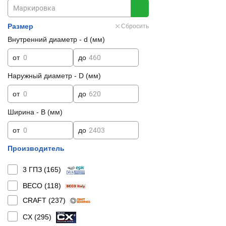
Размер
Сбросить
Внутренний диаметр - d (мм)
от
до
Наружный диаметр - D (мм)
от
до
Ширина - B (мм)
от
до
Производитель
3 ГПЗ (
165
)
BECO (
118
)
CRAFT (
237
)
CX (
295
)