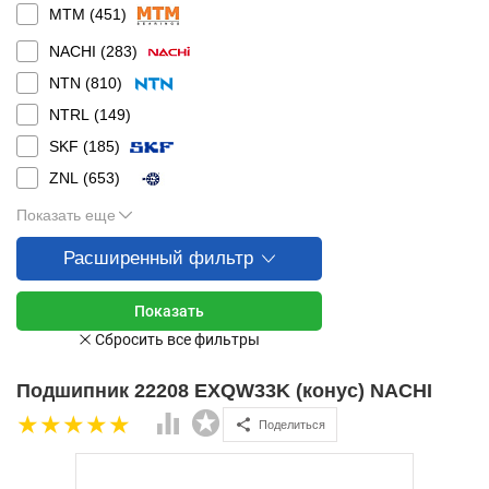
MTM (
451
)
NACHI (
283
)
NTN (
810
)
NTRL (
149
)
SKF (
185
)
ZNL (
653
)
Показать еще
Расширенный фильтр
Подшипник 22208 EXQW33K (конус) NACHI
Поделиться