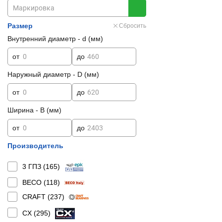
Размер
Сбросить
Внутренний диаметр - d (мм)
от
до
Наружный диаметр - D (мм)
от
до
Ширина - B (мм)
от
до
Производитель
3 ГПЗ (
165
)
BECO (
118
)
CRAFT (
237
)
CX (
295
)