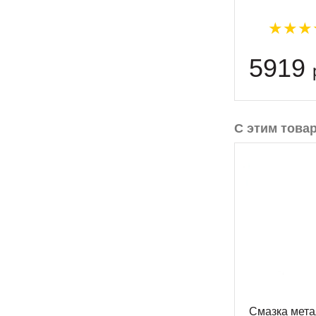
5919
С этим това
Смазка мет