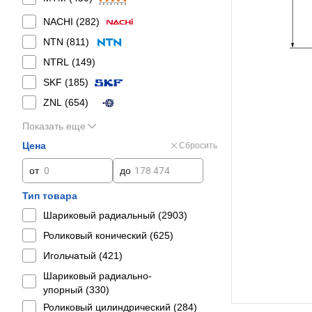
NACHI (
282
)
NTN (
811
)
NTRL (
149
)
SKF (
185
)
ZNL (
654
)
Показать еще
Цена
Сбросить
от
до
Тип товара
Шариковый радиальный (
2903
)
Роликовый конический (
625
)
Игольчатый (
421
)
Шариковый радиально-
упорный (
330
)
Роликовый цилиндрический (
284
)