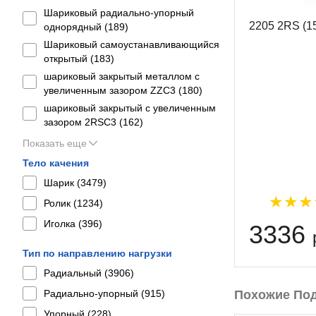
Шариковый радиально-упорный
2205 2RS (1
однорядный (
189
)
Шариковый самоустанавливающийся
открытый (
183
)
шариковый закрытый металлом с
увеличенным зазором ZZC3 (
180
)
шариковый закрытый с увеличенным
зазором 2RSС3 (
162
)
Показать еще
Тело качения
Шарик (
3479
)
Ролик (
1234
)
Иголка (
396
)
3336
Тип по направлению нагрузки
Радиальный (
3906
)
Похожие По
Радиально-упорный (
915
)
Упорный (
228
)