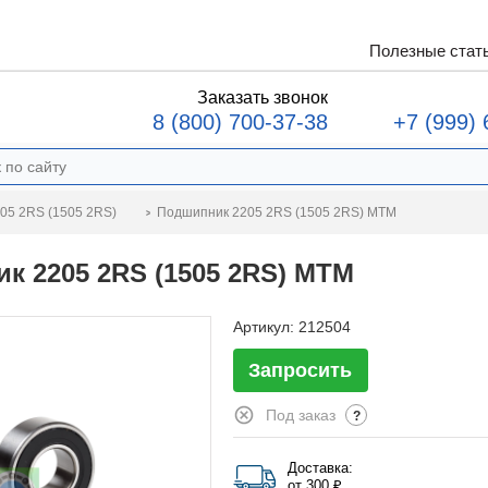
Полезные стат
Заказать звонок
8 (800) 700-37-38
+7 (999) 
Подшипник 2205 2RS (1505 2RS) MTM
05 2RS (1505 2RS)
к 2205 2RS (1505 2RS) MTM
Артикул:
212504
Запросить
Под заказ
?
Доставка:
от 300 ₽