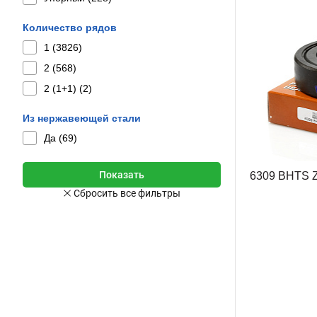
Количество рядов
1 (
3826
)
2 (
568
)
2 (1+1) (
2
)
Из нержавеющей стали
Да (
69
)
6309 BHTS 