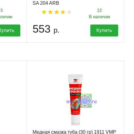
SA 204 ARB
3
12
аличии
В наличии
553
р.
Купить
Купить
Медная смазка туба (30 гр) 1911 VMP