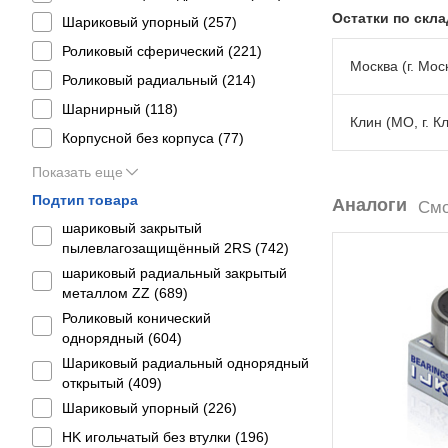
Остатки по скл
Шариковый упорный (
257
)
Роликовый сферический (
221
)
Москва (г. Моск
Роликовый радиальный (
214
)
Шарнирный (
118
)
Клин (МО, г. К
Корпусной без корпуса (
77
)
Показать еще
Подтип товара
Аналоги
Смо
шариковый закрытый
пылевлагозащищённый 2RS (
742
)
шариковый радиальный закрытый
металлом ZZ (
689
)
Роликовый конический
однорядный (
604
)
Шариковый радиальный однорядный
открытый (
409
)
Шариковый упорный (
226
)
HK игольчатый без втулки (
196
)