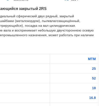
вающийся закрытый 2RS
диальный сферический двух рядный, закрытый
шайбами (металокордом), пылевлагозащищённый,
рирующийся), посадка на вал цилиндрическая.
ие вала и воспринимает небольшую двучстороннюю осевую
бщепромышленного назначения, может работать при наличии
MTM
25
52
18
16.8