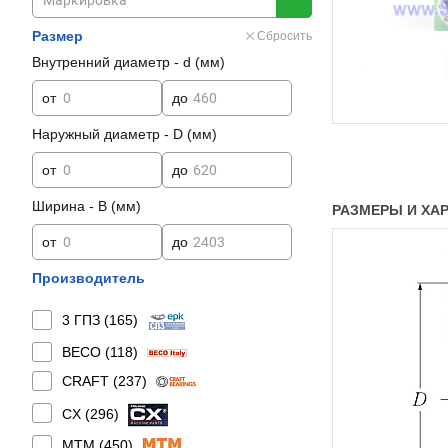
Размер
Сбросить
Внутренний диаметр - d (мм)
от
до
Наружный диаметр - D (мм)
от
до
Ширина - B (мм)
РАЗМЕРЫ И ХАР
от
до
Производитель
3 ГПЗ (
165
)
BECO (
118
)
CRAFT (
237
)
CX (
296
)
MTM (
450
)