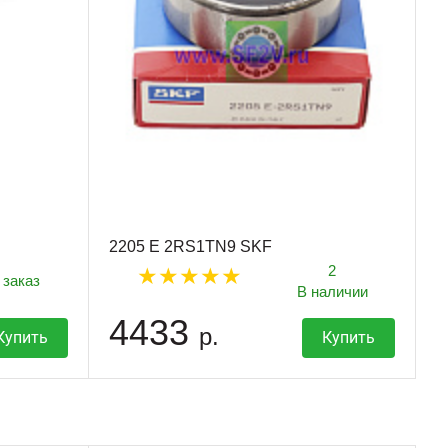
2205 E 2RS1TN9 SKF
2
 заказ
В наличии
4433
р.
Купить
Купить