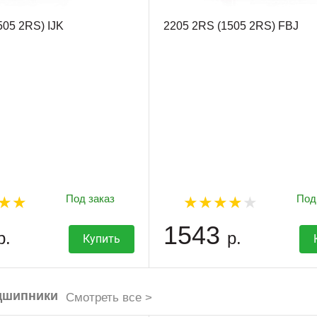
505 2RS) IJK
2205 2RS (1505 2RS) FBJ
Под заказ
Под
1543
р.
р.
Купить
дшипники
Смотреть все >