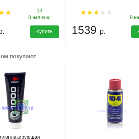
13
В наличии
В н
1539
р.
р.
Купить
ром покупают
аллоплакирующая