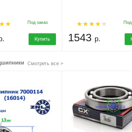
Под заказ
Под
1543
р.
р.
Купить
дшипники
Смотреть все >