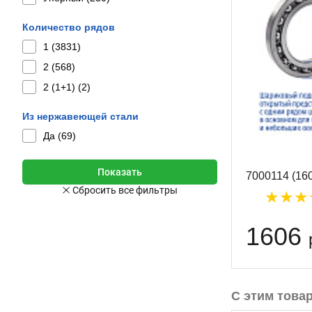
Количество рядов
1 (
3831
)
2 (
568
)
2 (1+1) (
2
)
Из нержавеющей стали
Да (
69
)
7000114 (16
1606
С этим това