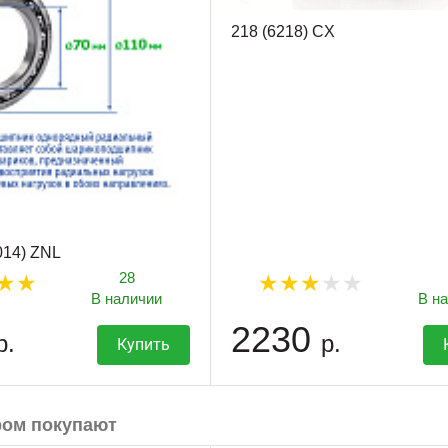
218 (6218) CX
014) ZNL
28
В наличии
В н
2230
р.
р.
Купить
ром покупают