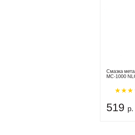
Смазка мет
МС-1000 NLG
519
р.