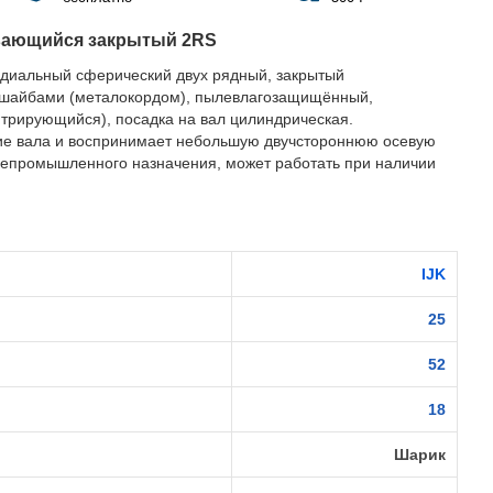
вающийся закрытый 2RS
диальный сферический двух рядный, закрытый
шайбами (металокордом), пылевлагозащищённый,
рирующийся), посадка на вал цилиндрическая.
ие вала и воспринимает небольшую двучстороннюю осевую
бщепромышленного назначения, может работать при наличии
IJK
25
52
18
Шарик