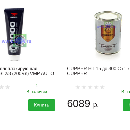
аллоплакирующая
CUPPER HT 15 до 300 С (1 к
I 2/3 (200мл) VMP AUTO
CUPPER
1
В наличии
В н
6089
р.
Купить