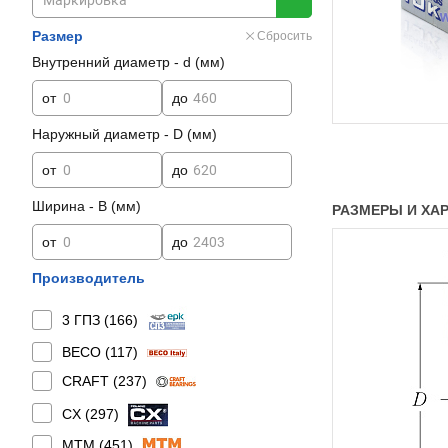
Размер
Сбросить
Внутренний диаметр - d (мм)
от
до
Наружный диаметр - D (мм)
от
до
Ширина - B (мм)
РАЗМЕРЫ И ХАРА
от
до
Производитель
3 ГПЗ (
166
)
BECO (
117
)
CRAFT (
237
)
CX (
297
)
MTM (
451
)