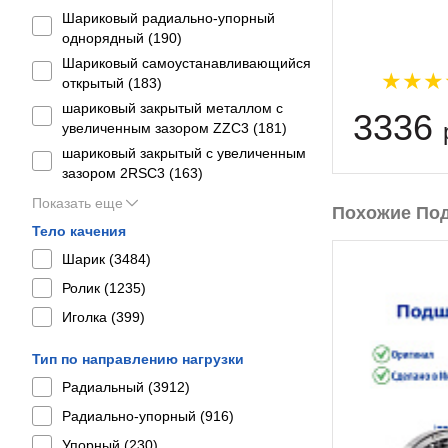
Шариковый радиально-упорный
однорядный (
190
)
Шариковый самоустанавливающийся
открытый (
183
)
шариковый закрытый металлом с
3336
увеличенным зазором ZZC3 (
181
)
шариковый закрытый с увеличенным
зазором 2RSС3 (
163
)
Показать еще
Похожие По
Тело качения
Шарик (
3484
)
Ролик (
1235
)
Иголка (
399
)
Тип по направлению нагрузки
Радиальный (
3912
)
Радиально-упорный (
916
)
Упорный (
230
)