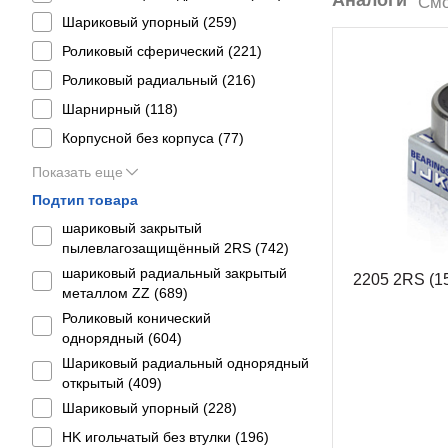
Аналоги
Смо
Шариковый упорный (
259
)
Роликовый сферический (
221
)
Роликовый радиальный (
216
)
Шарнирный (
118
)
Корпусной без корпуса (
77
)
Показать еще
Подтип товара
шариковый закрытый
пылевлагозащищённый 2RS (
742
)
шариковый радиальный закрытый
2205 2RS (1
металлом ZZ (
689
)
Роликовый конический
однорядный (
604
)
Шариковый радиальный однорядный
открытый (
409
)
Шариковый упорный (
228
)
HK игольчатый без втулки (
196
)