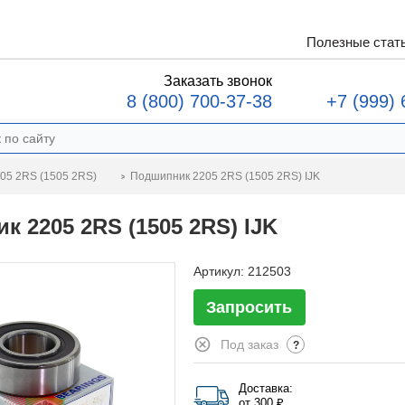
Полезные стат
Заказать звонок
8 (800) 700-37-38
+7 (999) 
Подшипник 2205 2RS (1505 2RS) IJK
05 2RS (1505 2RS)
 2205 2RS (1505 2RS) IJK
Артикул:
212503
Запросить
Под заказ
?
Доставка:
от 300 ₽