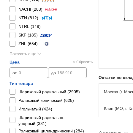
NACHI (
283
)
NTN (
812
)
NTRL (
149
)
SKF (
185
)
ZNL (
654
)
Показать еще
Цена
Сбросить
от
до
Остатки по скл
Тип товара
Шариковый радиальный (
2905
)
Москва (г. Моск
Роликовый конический (
625
)
Клин (МО, г. К
Игольчатый (
424
)
Шариковый радиально-
упорный (
331
)
Роликовый цилиндрический (
284
)