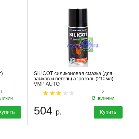
г)
SILICOT силиконовая смазка (для
замков и петель) аэрозоль (210мл)
VMP AUTO
1
2
аличии
В наличии
504
р.
Купить
Купить