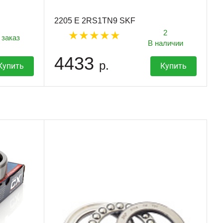
2205 E 2RS1TN9 SKF
2
 заказ
В наличии
4433
р.
Купить
Купить