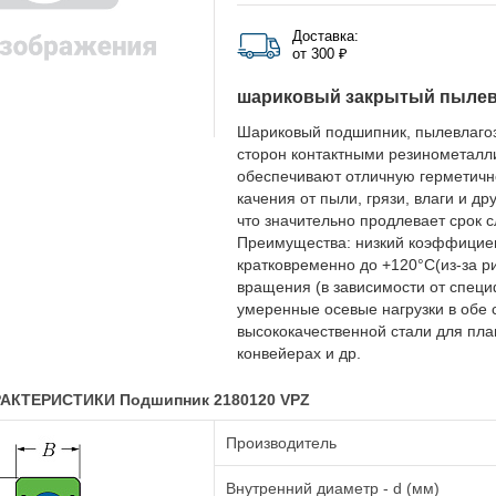
Доставка:
от 300 ₽
шариковый закрытый пыле
Шариковый подшипник, пылевлаго
сторон контактными резинометалл
обеспечивают отличную герметичн
качения от пыли, грязи, влаги и д
что значительно продлевает срок 
Преимущества: низкий коэффициент
кратковременно до +120°C(из-за р
вращения (в зависимости от специ
умеренные осевые нагрузки в обе 
высококачественной стали для плав
конвейерах и др.
АКТЕРИСТИКИ Подшипник 2180120 VPZ
Производитель
Внутренний диаметр - d (мм)