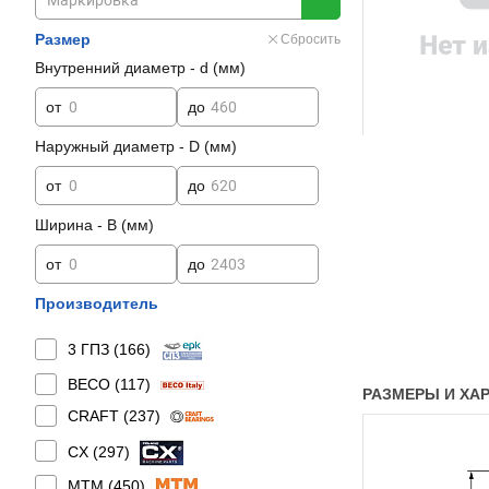
Размер
Сбросить
Внутренний диаметр - d (мм)
от
до
Наружный диаметр - D (мм)
от
до
Ширина - B (мм)
от
до
Производитель
3 ГПЗ (
166
)
BECO (
117
)
РАЗМЕРЫ И ХАР
CRAFT (
237
)
CX (
297
)
MTM (
450
)