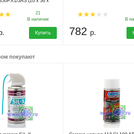
30PX1/3AS (20 x 56 x
21
В наличии
В н
782
р.
р.
Купить
ром покупают