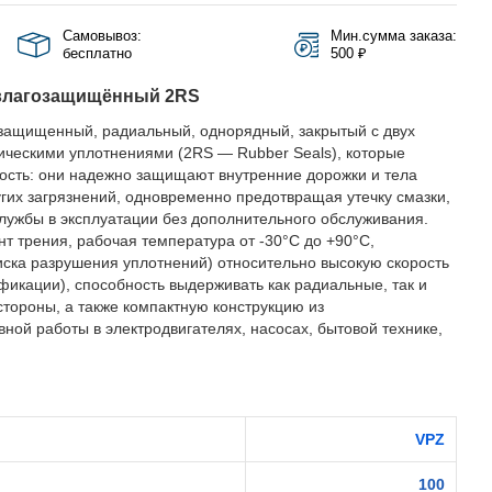
Самовывоз:
Мин.сумма заказа:
бесплатно
500 ₽
влагозащищённый 2RS
защищенный, радиальный, однорядный, закрытый с двух
ическими уплотнениями (2RS — Rubber Seals), которые
ость: они надежно защищают внутренние дорожки и тела
ругих загрязнений, одновременно предотвращая утечку смазки,
службы в эксплуатации без дополнительного обслуживания.
 трения, рабочая температура от -30°C до +90°C,
иска разрушения уплотнений) относительно высокую скорость
фикации), способность выдерживать как радиальные, так и
стороны, а также компактную конструкцию из
ной работы в электродвигателях, насосах, бытовой технике,
VPZ
100