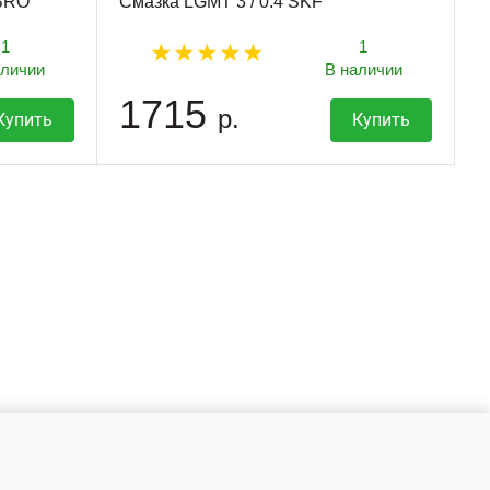
ABRO
Смазка LGMT 3 / 0.4 SKF
1
1
аличии
В наличии
1715
р.
Купить
Купить