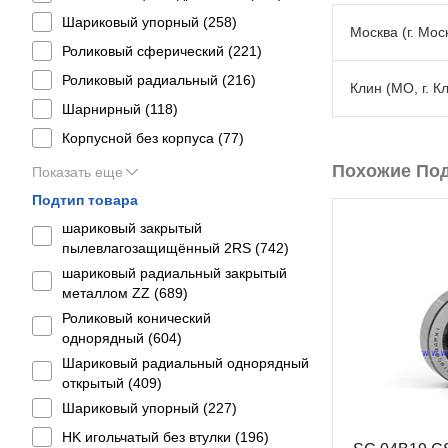
Шариковый упорный (
258
)
Москва (г. Моск
Роликовый сферический (
221
)
Роликовый радиальный (
216
)
Клин (МО, г. К
Шарнирный (
118
)
Корпусной без корпуса (
77
)
Похожие По
Показать еще
Подтип товара
шариковый закрытый
пылевлагозащищённый 2RS (
742
)
шариковый радиальный закрытый
металлом ZZ (
689
)
Роликовый конический
однорядный (
604
)
Шариковый радиальный однорядный
открытый (
409
)
Шариковый упорный (
227
)
HK игольчатый без втулки (
196
)