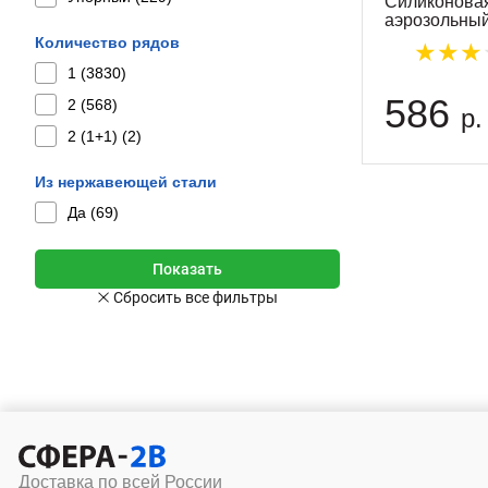
Силиконовая
аэрозольны
Количество рядов
1 (
3830
)
586
2 (
568
)
р.
2 (1+1) (
2
)
Из нержавеющей стали
Да (
69
)
Доставка по всей России