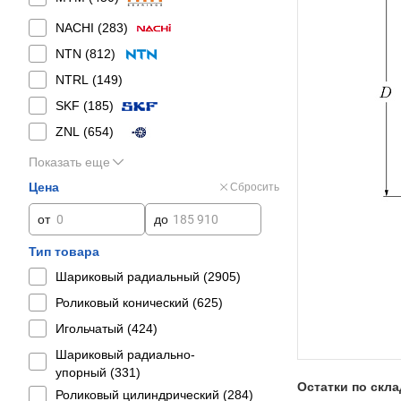
NACHI (
283
)
NTN (
812
)
NTRL (
149
)
SKF (
185
)
ZNL (
654
)
Показать еще
Цена
Сбросить
от
до
Тип товара
Шариковый радиальный (
2905
)
Роликовый конический (
625
)
Игольчатый (
424
)
Шариковый радиально-
упорный (
331
)
Остатки по скл
Роликовый цилиндрический (
284
)