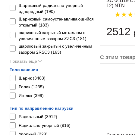
SC 04B19 CS
Шариковый радиально-упорный
12) NTN
однорядный (
190
)
Шариковый самоустанавливающийся
открытый (
183
)
2512
шариковый закрытый металлом с
увеличенным зазором ZZC3 (
181
)
шариковый закрытый с увеличенным
зазором 2RSС3 (
163
)
С этим това
Показать еще
Тело качения
Шарик (
3483
)
Ролик (
1235
)
Иголка (
399
)
Тип по направлению нагрузки
Радиальный (
3912
)
Радиально-упорный (
916
)
Упорный (
229
)