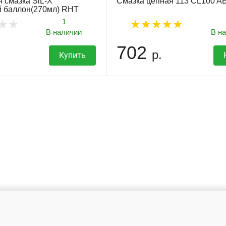
 смазка SiL-X
Смазка цепная 113 CL100 
й баллон(270мл) RHT
1
В наличии
В н
702
р.
Купить