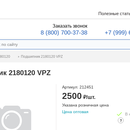
Полезные стат
Заказать звонок
8 (800) 700-37-38
+7 (999) 
Подшипник 2180120 VPZ
180120
к 2180120 VPZ
Артикул:
212451
2500
₽/шт.
Указана розничная цена
Цена оптовая
В 
?