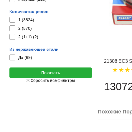
Количество рядов
1 (
3824
)
2 (
570
)
2 (1+1) (
2
)
Из нержавеющей стали
Да (
69
)
21308 EC3 
1307
Похожие По