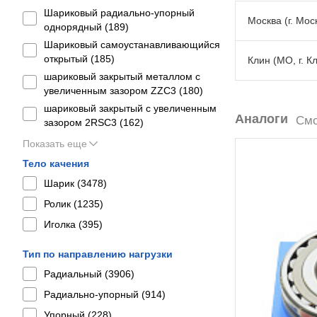
Шариковый радиально-упорный
Москва (г. Моск
однорядный (
189
)
Шариковый самоустанавливающийся
открытый (
185
)
Клин (МО, г. К
шариковый закрытый металлом с
увеличенным зазором ZZC3 (
180
)
шариковый закрытый с увеличенным
Аналоги
Смо
зазором 2RSС3 (
162
)
Показать еще
Тело качения
Шарик (
3478
)
Ролик (
1235
)
Иголка (
395
)
Тип по направлению нагрузки
Радиальный (
3906
)
Радиально-упорный (
914
)
Упорный (
228
)