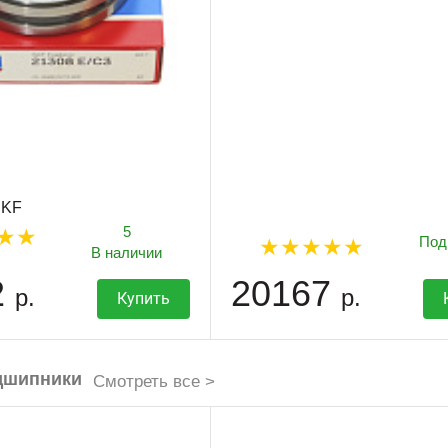
SKF
5
Под
В наличии
2
20167
р.
р.
Купить
дшипники
Смотреть все >