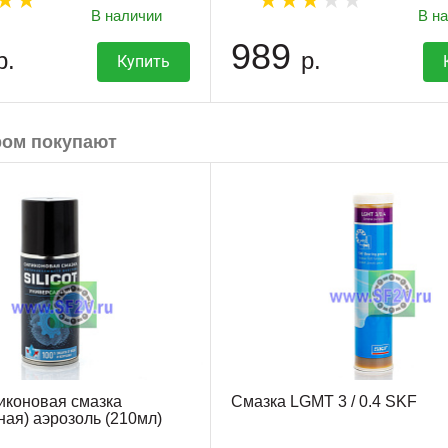
В наличии
В н
989
р.
р.
Купить
ром покупают
иконовая смазка
Смазка LGMT 3 / 0.4 SKF
ная) аэрозоль (210мл)