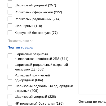
Шариковый упорный (
257
)
Роликовый сферический (
222
)
Роликовый радиальный (
214
)
Шарнирный (
118
)
Корпусной без корпуса (
77
)
Показать еще
Подтип товара
шариковый закрытый
пылевлагозащищённый 2RS (
741
)
шариковый радиальный закрытый
металлом ZZ (
688
)
Роликовый конический
однорядный (
604
)
Шариковый радиальный однорядный
открытый (
409
)
Шариковый упорный (
226
)
Остатки по скл
HK игольчатый без втулки (
196
)