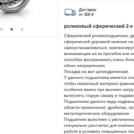
Доставка:
от 300 ₽
роликовый сферический 2-х
Сферический роликоподшипник, дв
сферической дорожкой качения на 
самоустанавливаться, компенсируя 
возникающие из-за прогибов или н
способен воспринимать очень бол
обоих направлениях.
Посадка на вал цилиндрическая.
У данного подшипника имеется спе
чтобы смазочный материал равном
особенно важно при высоких нагру
вытеснять старую смазку и подават
Подшипники данного вида надёжны 
области применения: дробилки, гр
металлургическое оборудование.
Подшипник выполнен с увеличенн
специально рассчитан для компенс
работе в условиях повышенных тем