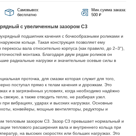
Самовывоз:
Мин.сумма заказа:
бесплатно
500 ₽
 рядный с увеличенным зазором C3
ухрядный подшипник качения с бочкообразными роликами и
наружном кольце. Такая конструкция позволяет ему
перекосы вала относительно корпуса (как правило, до 2–3°),
еточностей монтажа. Благодаря двум рядам роликов он
ьшие радиальные нагрузки и значительные осевые силы в
циальная проточка, для смазки которая служит для того,
ерно поступал прямо к телам качения и дорожкам. Это
зках и в загрязнённых условиях, когда необходимо надёжно
ь свежую, а также отводить тепло, не разбирая узел.
при вибрациях, ударах и высоких нагрузках. Основные
охоты, конвейеры, мощные вентиляторы, редукторы и
ым тепловым зазором C3. Зазор C3 превышает нормальный и
ации теплового расширения вала и внутреннего кольца при
ператур, на высоких скоростях или больших нагрузках. Это