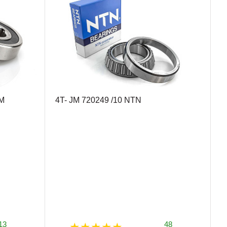
M
4T- JM 720249 /10 NTN
13
48