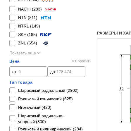
NACHI (
283
)
NTN (
811
)
NTRL (
149
)
РАЗМЕРЫ И ХАР
SKF (
185
)
ZNL (
654
)
Показать еще
Цена
Сбросить
от
до
Тип товара
Шариковый радиальный (
2902
)
Роликовый конический (
625
)
Игольчатый (
420
)
Шариковый радиально-
упорный (
330
)
Роликовый цилиндрический (
284
)