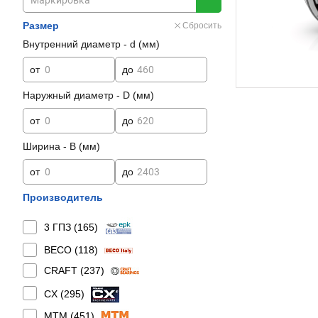
Размер
Сбросить
Внутренний диаметр - d (мм)
от
до
Наружный диаметр - D (мм)
от
до
Ширина - B (мм)
от
до
Производитель
3 ГПЗ (
165
)
BECO (
118
)
CRAFT (
237
)
CX (
295
)
MTM (
451
)