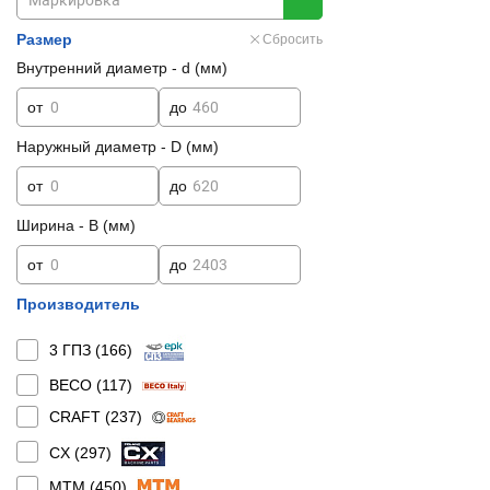
Размер
Сбросить
Внутренний диаметр - d (мм)
от
до
Наружный диаметр - D (мм)
от
до
Ширина - B (мм)
от
до
Производитель
3 ГПЗ (
166
)
BECO (
117
)
CRAFT (
237
)
CX (
297
)
MTM (
450
)