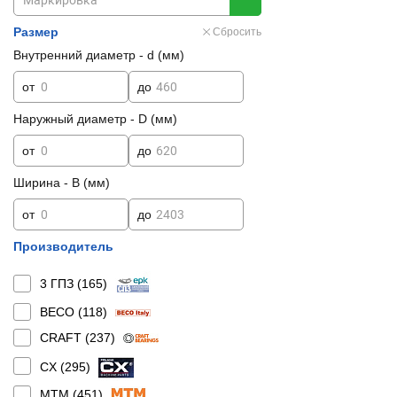
Размер
Сбросить
Внутренний диаметр - d (мм)
от
до
Наружный диаметр - D (мм)
от
до
Ширина - B (мм)
от
до
Производитель
3 ГПЗ (
165
)
BECO (
118
)
CRAFT (
237
)
CX (
295
)
MTM (
451
)