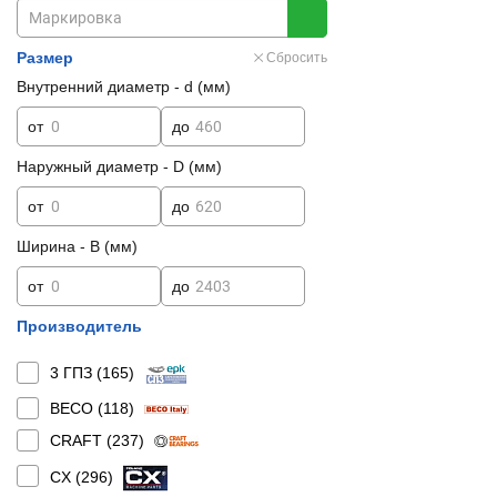
Размер
Сбросить
Внутренний диаметр - d (мм)
от
до
Наружный диаметр - D (мм)
от
до
Ширина - B (мм)
от
до
Производитель
3 ГПЗ (
165
)
BECO (
118
)
CRAFT (
237
)
CX (
296
)